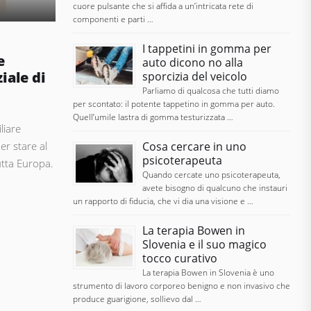
cuore pulsante che si affida a un’intricata rete di
componenti e parti …
I tappetini in gomma per
e
auto dicono no alla
iale di
sporcizia del veicolo
Parliamo di qualcosa che tutti diamo
per scontato: il potente tappetino in gomma per auto.
Quell’umile lastra di gomma testurizzata …
liare
r stare al
Cosa cercare in uno
psicoterapeuta
utta Europa.
Quando cercate uno psicoterapeuta,
avete bisogno di qualcuno che instauri
un rapporto di fiducia, che vi dia una visione e …
La terapia Bowen in
Slovenia e il suo magico
tocco curativo
La terapia Bowen in Slovenia è uno
strumento di lavoro corporeo benigno e non invasivo che
produce guarigione, sollievo dal …