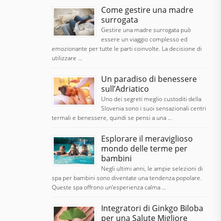
Come gestire una madre
surrogata
Gestire una madre surrogata può
essere un viaggio complesso ed
emozionante per tutte le parti coinvolte. La decisione di
utilizzare …
Un paradiso di benessere
sull’Adriatico
Uno dei segreti meglio custoditi della
Slovenia sono i suoi sensazionali centri
termali e benessere, quindi se pensi a una …
Esplorare il meraviglioso
mondo delle terme per
bambini
Negli ultimi anni, le ampie selezioni di
spa per bambini sono diventate una tendenza popolare.
Queste spa offrono un’esperienza calma …
Integratori di Ginkgo Biloba
per una Salute Migliore