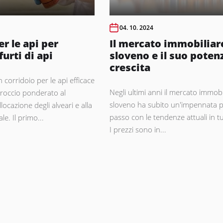
04. 10. 2024
r le api per
Il mercato immobiliar
furti di api
sloveno e il suo potenz
crescita
 corridoio per le api efficace
Negli ultimi anni il mercato immobi
occio ponderato al
sloveno ha subito un'impennata pe
locazione degli alveari e alla
passo con le tendenze attuali in t
e. Il primo...
I prezzi sono in...