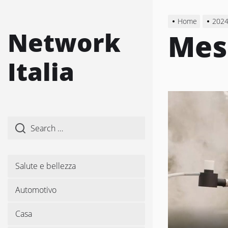
Skip
to
Home
202
the
Network
Mes
content
Italia
Salute e bellezza
Automotivo
Casa