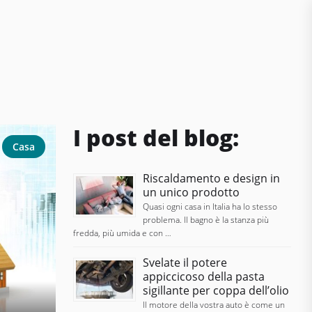
I post del blog:
Casa
Riscaldamento e design in
un unico prodotto
Quasi ogni casa in Italia ha lo stesso
problema. Il bagno è la stanza più
fredda, più umida e con …
Svelate il potere
appiccicoso della pasta
sigillante per coppa dell’olio
Il motore della vostra auto è come un