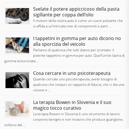
Svelate il potere appiccicoso della pasta
sigillante per coppa dell’olio
Il motore della vostra auto è come un cuore pulsante che
si affida a un’intricata rete di componenti e parti …
I tappetini in gomma per auto dicono no
alla sporcizia del veicolo
Parliamo di qualcosa che tutti diamo per scontato: il
potente tappetino in gomma per auto. Quell’umile lastra di
gomma testurizzata …
Cosa cercare in uno psicoterapeuta
Quando cercate uno psicoterapeuta, avete bisogno di
qualcuno che instauri un rapporto di fiducia, che vi dia una
visione e …
La terapia Bowen in Slovenia e il suo
magico tocco curativo
La terapia Bowen in Slovenia è uno strumento di lavoro
corporeo benigno e non invasivo che produce guarigione,
sollievo dal …