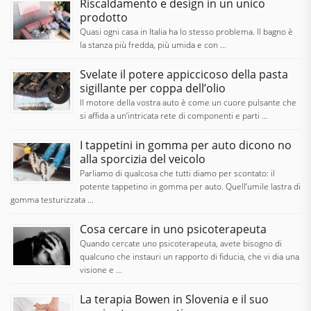
Riscaldamento e design in un unico
prodotto
Quasi ogni casa in Italia ha lo stesso problema. Il bagno è
la stanza più fredda, più umida e con …
Svelate il potere appiccicoso della pasta
sigillante per coppa dell’olio
Il motore della vostra auto è come un cuore pulsante che
si affida a un’intricata rete di componenti e parti …
I tappetini in gomma per auto dicono no
alla sporcizia del veicolo
Parliamo di qualcosa che tutti diamo per scontato: il
potente tappetino in gomma per auto. Quell’umile lastra di
gomma testurizzata …
Cosa cercare in uno psicoterapeuta
Quando cercate uno psicoterapeuta, avete bisogno di
qualcuno che instauri un rapporto di fiducia, che vi dia una
visione e …
La terapia Bowen in Slovenia e il suo