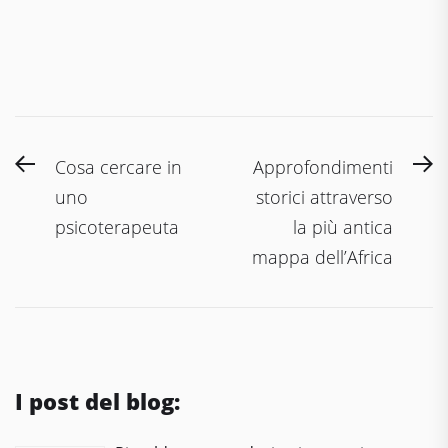
Navigazione
Previous
N
Cosa cercare in
Approfondimenti
articoli
post:
po
uno
storici attraverso
psicoterapeuta
la più antica
mappa dell’Africa
I post del blog: