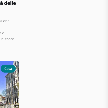
à delle
azione
a e
uel tocco
Casa