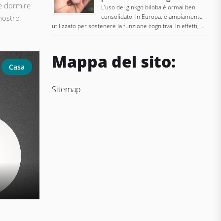
e dormire
L’uso del ginkgo biloba è ormai ben
consolidato. In Europa, è ampiamente
 nostro
utilizzato per sostenere la funzione cognitiva. In effetti, …
Mappa del sito:
Casa
Sitemap