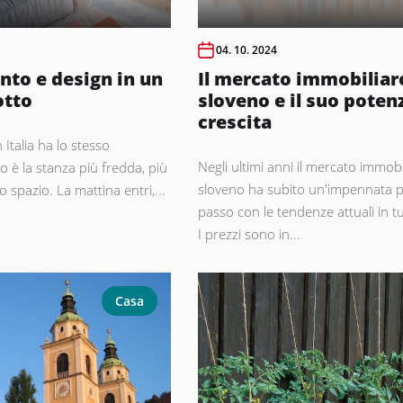
04. 10. 2024
to e design in un
Il mercato immobiliar
otto
sloveno e il suo potenz
crescita
 Italia ha lo stesso
Negli ultimi anni il mercato immobi
o è la stanza più fredda, più
sloveno ha subito un'impennata pe
spazio. La mattina entri,...
passo con le tendenze attuali in t
I prezzi sono in...
Casa