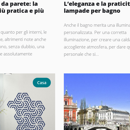
da parete: la
L’eleganza e la praticit
iù pratica e più
lampade per bagno
Anche il bagno merita una illumin
quanto per gli interni, le
personalizzata. Per una corretta
, altrimenti note anche
illuminazione, per creare una cald
ono, senza dubbio, una
accogliente atmosfera, per dare q
 e assolutamente
personale che si...
Casa