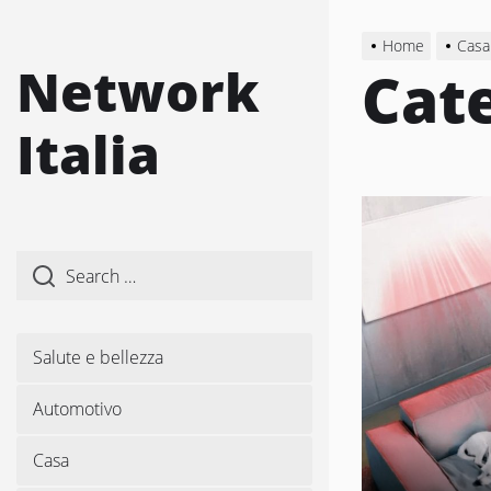
Skip
to
Home
Casa
the
Network
Cat
content
Italia
Salute e bellezza
Automotivo
Casa