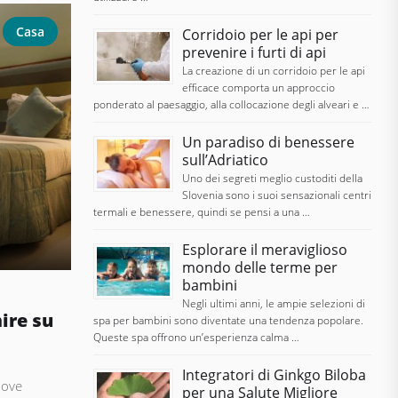
Casa
Corridoio per le api per
prevenire i furti di api
La creazione di un corridoio per le api
efficace comporta un approccio
ponderato al paesaggio, alla collocazione degli alveari e …
Un paradiso di benessere
sull’Adriatico
Uno dei segreti meglio custoditi della
Slovenia sono i suoi sensazionali centri
termali e benessere, quindi se pensi a una …
Esplorare il meraviglioso
mondo delle terme per
bambini
Negli ultimi anni, le ampie selezioni di
ire su
spa per bambini sono diventate una tendenza popolare.
Queste spa offrono un’esperienza calma …
Integratori di Ginkgo Biloba
 ove
per una Salute Migliore