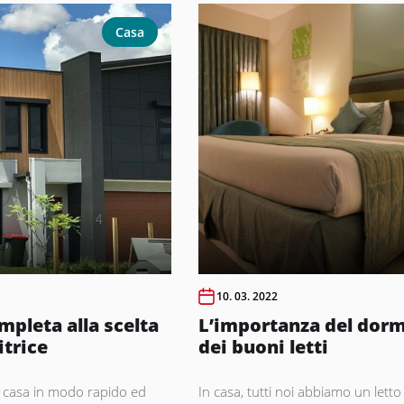
Casa
10. 03. 2022
mpleta alla scelta
L’importanza del dorm
itrice
dei buoni letti
la casa in modo rapido ed
In casa, tutti noi abbiamo un letto