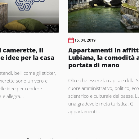
15. 04. 2019
 camerette, il
Appartamenti in affitt
le idee per la casa
Lubiana, la comodità 
portata di mano
encil, belli come gli sticker,
Oltre che essere la capitale della Sl
amerette sono un vero e
cuore amministrativo, politico, ec
elle idee per rendere
scientifico e culturale del paese, 
 e allegra...
una gradevole meta turistica. Gli
appartamenti...