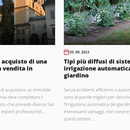
05. 09. 2023
 acquisto di una
Tipi più diffusi di sist
n vendita in
irrigazione automatic
giardino
 di acquistare un immobile
Senza problemi, efficiente e auto
enia deve completare il
sono le parole migliori per descri
sto che prevede diverse fasi
l'irrigazione automatica dei giardin
esperti professionisti...
interessanti vantaggi, non sorpre
questi sistemi...