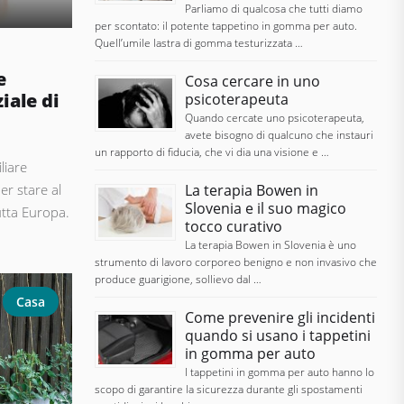
Parliamo di qualcosa che tutti diamo
per scontato: il potente tappetino in gomma per auto.
Quell’umile lastra di gomma testurizzata …
e
Cosa cercare in uno
iale di
psicoterapeuta
Quando cercate uno psicoterapeuta,
avete bisogno di qualcuno che instauri
un rapporto di fiducia, che vi dia una visione e …
liare
r stare al
La terapia Bowen in
Slovenia e il suo magico
utta Europa.
tocco curativo
La terapia Bowen in Slovenia è uno
strumento di lavoro corporeo benigno e non invasivo che
produce guarigione, sollievo dal …
Casa
Come prevenire gli incidenti
quando si usano i tappetini
in gomma per auto
I tappetini in gomma per auto hanno lo
scopo di garantire la sicurezza durante gli spostamenti