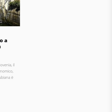
o a
a
ovenia, il
onomico,
Lubiana è