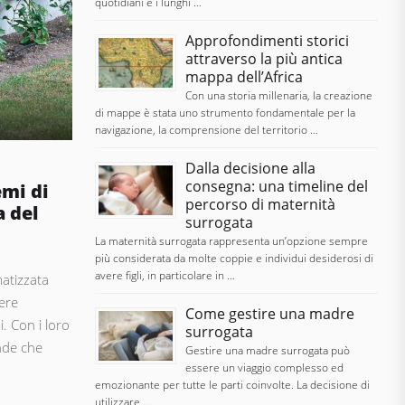
quotidiani e i lunghi …
Approfondimenti storici
attraverso la più antica
mappa dell’Africa
Con una storia millenaria, la creazione
di mappe è stata uno strumento fondamentale per la
navigazione, la comprensione del territorio …
Dalla decisione alla
consegna: una timeline del
emi di
percorso di maternità
a del
surrogata
La maternità surrogata rappresenta un’opzione sempre
più considerata da molte coppie e individui desiderosi di
avere figli, in particolare in …
matizzata
vere
Come gestire una madre
i. Con i loro
surrogata
nde che
Gestire una madre surrogata può
essere un viaggio complesso ed
emozionante per tutte le parti coinvolte. La decisione di
utilizzare …