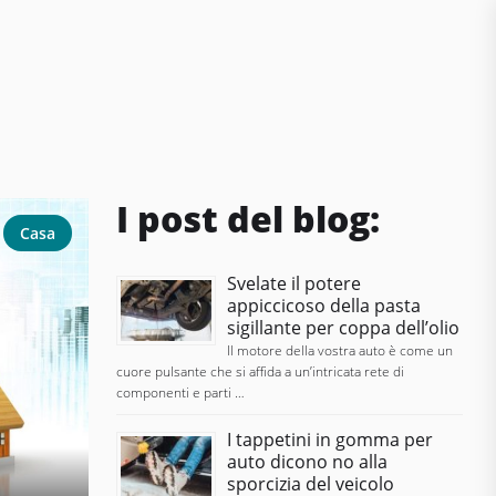
I post del blog:
Casa
Svelate il potere
appiccicoso della pasta
sigillante per coppa dell’olio
Il motore della vostra auto è come un
cuore pulsante che si affida a un’intricata rete di
componenti e parti …
I tappetini in gomma per
auto dicono no alla
sporcizia del veicolo