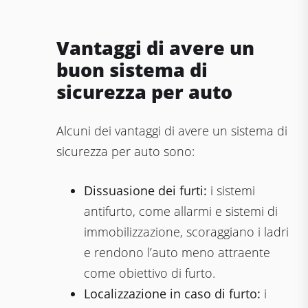
Vantaggi di avere un
buon sistema di
sicurezza per auto
Alcuni dei vantaggi di avere un sistema di
sicurezza per auto sono:
Dissuasione dei furti:
i sistemi
antifurto, come allarmi e sistemi di
immobilizzazione, scoraggiano i ladri
e rendono l’auto meno attraente
come obiettivo di furto.
Localizzazione in caso di furto:
i