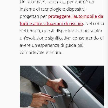
Un sistema di sicurezza per auto è un
insieme di tecnologie e dispositivi
progettati per
proteggere l’automobile da
furti e altre situazioni di rischio
.
Nel corso
del tempo, questi dispositivi hanno subito
un’evoluzione significativa, consentendo di
avere un’esperienza di guida più
confortevole e sicura.