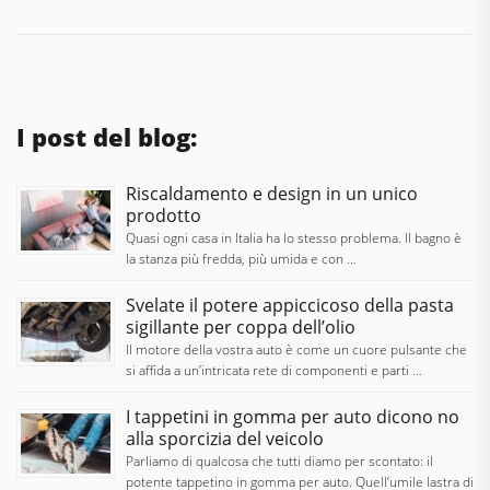
I post del blog:
Riscaldamento e design in un unico
prodotto
Quasi ogni casa in Italia ha lo stesso problema. Il bagno è
la stanza più fredda, più umida e con …
Svelate il potere appiccicoso della pasta
sigillante per coppa dell’olio
Il motore della vostra auto è come un cuore pulsante che
si affida a un’intricata rete di componenti e parti …
I tappetini in gomma per auto dicono no
alla sporcizia del veicolo
Parliamo di qualcosa che tutti diamo per scontato: il
potente tappetino in gomma per auto. Quell’umile lastra di