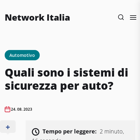
Skip
to
Network Italia
the
content
Automotivo
Quali sono i sistemi di
sicurezza per auto?
24. 08. 2023
Tempo per leggere:
2 minuto,