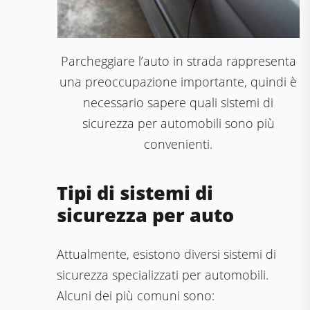
Parcheggiare l’auto in strada rappresenta
una preoccupazione importante, quindi è
necessario sapere quali sistemi di
sicurezza per automobili sono più
convenienti.
Tipi di sistemi di
sicurezza per auto
Attualmente, esistono diversi sistemi di
sicurezza specializzati per automobili.
Alcuni dei più comuni sono: