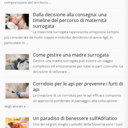
comprensione del territorio …
Dalla decisione alla consegna: una
timeline del percorso di maternità
surrogata
La maternità surrogata rappresenta un’opzione sempre
più considerata da molte coppie e individui desiderosi di avere figli, in
particolare in …
Come gestire una madre surrogata
Gestire una madre surrogata può essere un viaggio
complesso ed emozionante per tutte le parti coinvolte. La
decisione di utilizzare …
Corridoio per le api per prevenire i furti di
api
La creazione di un corridoio per le api efficace comporta
un approccio ponderato al paesaggio, alla collocazione
degli alveari e …
Un paradiso di benessere sull’Adriatico
Uno dei segreti meglio custoditi della Slovenia sono i suoi