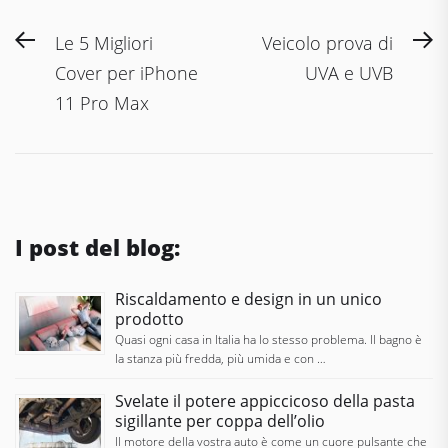
Navigazione
Previous
N
Le 5 Migliori
Veicolo prova di
articoli
post:
po
Cover per iPhone
UVA e UVB
11 Pro Max
I post del blog:
Riscaldamento e design in un unico
prodotto
Quasi ogni casa in Italia ha lo stesso problema. Il bagno è
la stanza più fredda, più umida e con …
Svelate il potere appiccicoso della pasta
sigillante per coppa dell’olio
Il motore della vostra auto è come un cuore pulsante che