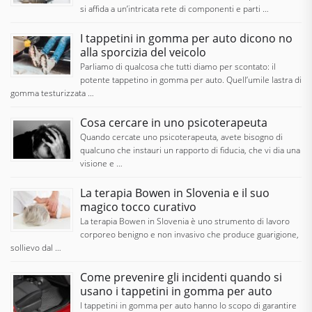
si affida a un’intricata rete di componenti e parti …
I tappetini in gomma per auto dicono no
alla sporcizia del veicolo
Parliamo di qualcosa che tutti diamo per scontato: il
potente tappetino in gomma per auto. Quell’umile lastra di
gomma testurizzata …
Cosa cercare in uno psicoterapeuta
Quando cercate uno psicoterapeuta, avete bisogno di
qualcuno che instauri un rapporto di fiducia, che vi dia una
visione e …
La terapia Bowen in Slovenia e il suo
magico tocco curativo
La terapia Bowen in Slovenia è uno strumento di lavoro
corporeo benigno e non invasivo che produce guarigione,
sollievo dal …
Come prevenire gli incidenti quando si
usano i tappetini in gomma per auto
I tappetini in gomma per auto hanno lo scopo di garantire