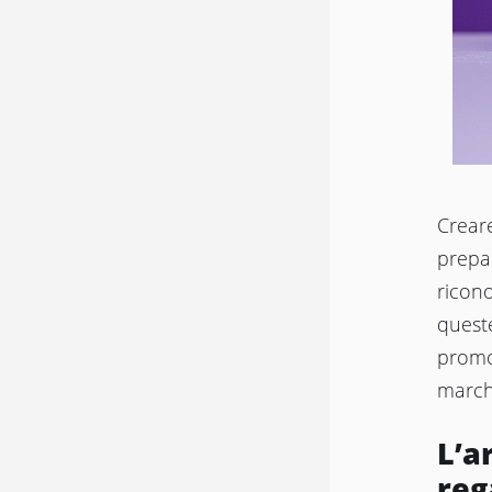
Creare
prepar
ricono
quest
promoz
marchi
L’a
reg