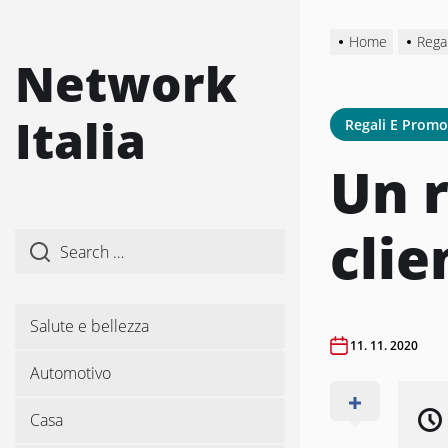
Skip
to
Home
Rega
the
Network
content
Italia
Regali E Prom
Un r
clie
Salute e bellezza
11. 11. 2020
Automotivo
Casa