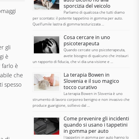
sporcizia del veicolo
 omaggi
Parliamo di qualcosa che tutti diamo
per scontato: il potente tappetino in gomma per auto.
Quell’umile lastra di gomma testurizzata …
Cosa cercare in uno
psicoterapeuta
r gli
Quando cercate uno psicoterapeuta,
gi è
avete bisogno di qualcuno che instauri
un rapporto di fiducia, che vi dia una visione e …
farlo è
La terapia Bowen in
babile che
Slovenia e il suo magico
ati spesso
tocco curativo
La terapia Bowen in Slovenia è uno
strumento di lavoro corporeo benigno e non invasivo che
produce guarigione, sollievo dal …
Come prevenire gli incidenti
quando si usano i tappetini
in gomma per auto
I tappetini in gomma per auto hanno lo