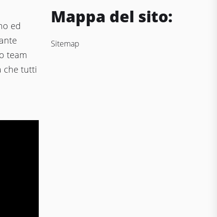
Mappa del sito:
no ed
tante
Sitemap
uo team
 che tutti