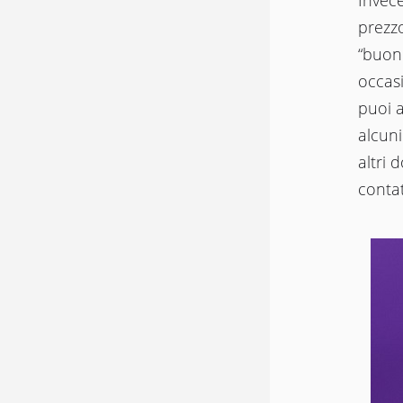
Invece
prezzo
“buono
occasi
puoi 
alcuni
altri 
contat