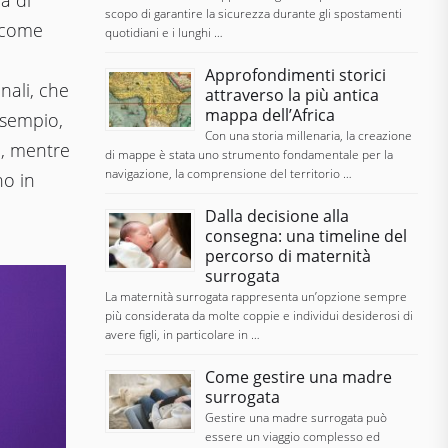
ia di
scopo di garantire la sicurezza durante gli spostamenti
e come
quotidiani e i lunghi …
Approfondimenti storici
nali, che
attraverso la più antica
mappa dell’Africa
esempio,
Con una storia millenaria, la creazione
o, mentre
di mappe è stata uno strumento fondamentale per la
navigazione, la comprensione del territorio …
no in
Dalla decisione alla
consegna: una timeline del
percorso di maternità
surrogata
La maternità surrogata rappresenta un’opzione sempre
più considerata da molte coppie e individui desiderosi di
avere figli, in particolare in …
Come gestire una madre
surrogata
Gestire una madre surrogata può
essere un viaggio complesso ed