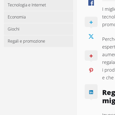
Tecnologia e Internet
I migl
tecnol
Economia
promoz
Giochi
Perchè
Regali e promozione
espert
aumen
regala
i prod
e che
Reg
mig