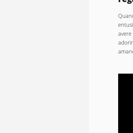
Quand
entus
avere 
adorin
aman