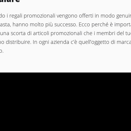
o i regali promozionali vengono offerti in modo genui
iasta, hanno molto più successo. Ecco perché è impor
una scorta di articoli promozionali che i membri del t
o distribuire. In ogni azienda c’è quell’oggetto di marca
o.