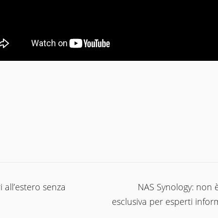
ione
i all’estero senza
NAS Synology: non 
a
esclusiva per esperti infor