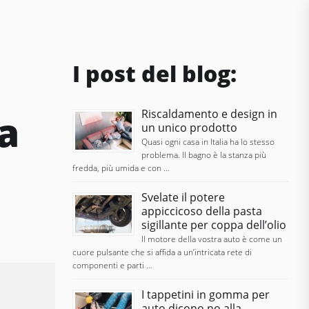
I post del blog:
a
Riscaldamento e design in
un unico prodotto
Quasi ogni casa in Italia ha lo stesso
problema. Il bagno è la stanza più
fredda, più umida e con …
Svelate il potere
appiccicoso della pasta
sigillante per coppa dell’olio
Il motore della vostra auto è come un
cuore pulsante che si affida a un’intricata rete di
componenti e parti …
I tappetini in gomma per
auto dicono no alla