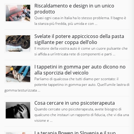
Riscaldamento e design in un unico
prodotto
Quasi ogni casa in Italia ha lo stesso problema. Il bagno è
la stanza più fredda, più umida e con …
Svelate il potere appiccicoso della pasta
sigillante per coppa dell’olio
Il motore della vostra auto è come un cuore pulsante che
si affida a un’intricata rete di componenti e parti …
I tappetini in gomma per auto dicono no
alla sporcizia del veicolo
Parliamo di qualcosa che tutti diamo per scontato: il
potente tappetino in gomma per auto. Quell’umile lastra di
gomma testurizzata …
Cosa cercare in uno psicoterapeuta
Quando cercate uno psicoterapeuta, avete bisogno di
qualcuno che instauri un rapporto di fiducia, che vi dia una
visione e …
La terapia Bowen in Slovenia e il suo