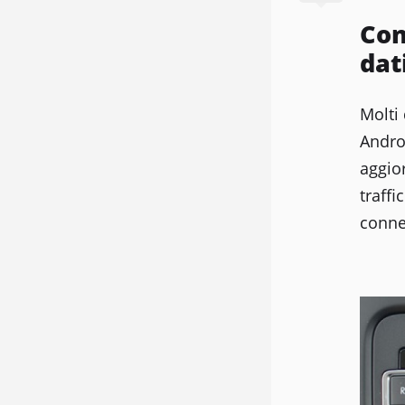
Con
dat
Molti 
Androi
aggior
traffi
connet