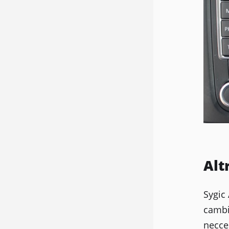
Altr
Sygic 
cambi
necce