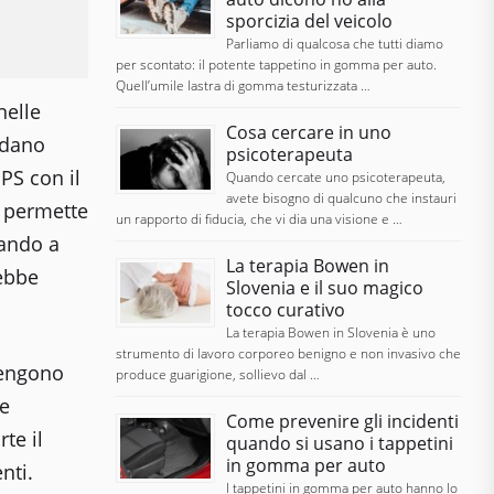
sporcizia del veicolo
Parliamo di qualcosa che tutti diamo
per scontato: il potente tappetino in gomma per auto.
Quell’umile lastra di gomma testurizzata …
nelle
Cosa cercare in uno
ndano
psicoterapeuta
PS con il
Quando cercate uno psicoterapeuta,
avete bisogno di qualcuno che instauri
e permette
un rapporto di fiducia, che vi dia una visione e …
tando a
La terapia Bowen in
rebbe
Slovenia e il suo magico
tocco curativo
La terapia Bowen in Slovenia è uno
strumento di lavoro corporeo benigno e non invasivo che
vengono
produce guarigione, sollievo dal …
ne
Come prevenire gli incidenti
te il
quando si usano i tappetini
in gomma per auto
nti.
I tappetini in gomma per auto hanno lo