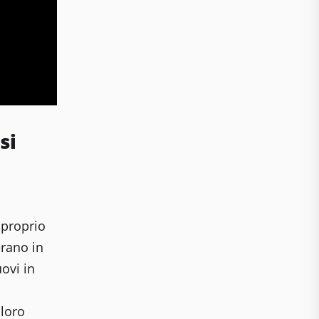
si
 proprio
erano in
uovi in
 loro