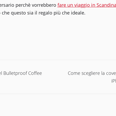
ersario perchè vorrebbero
fare un viaggio in Scandin
che questo sia il regalo più che ideale.
ione
el Bulletproof Coffee
Come scegliere la cove
i