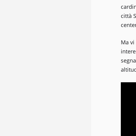
cardi
città 
center
Ma vi 
intere
segna 
altitu