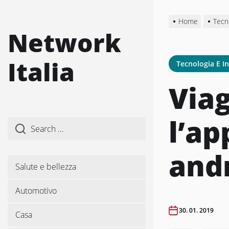
Skip
to
Home
Tecn
the
Network
content
Italia
Tecnologia E I
Via
l’ap
and
Salute e bellezza
Automotivo
30. 01. 2019
Casa