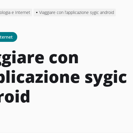
ologia e Internet
Viaggiare con l’applicazione sygic android
nternet
ggiare con
plicazione sygic
roid