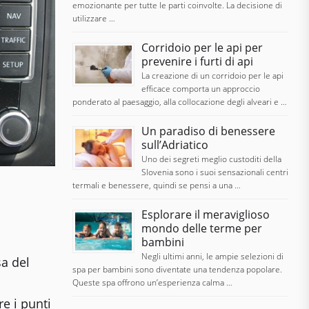
emozionante per tutte le parti coinvolte. La decisione di
utilizzare …
Corridoio per le api per
prevenire i furti di api
La creazione di un corridoio per le api
efficace comporta un approccio
ponderato al paesaggio, alla collocazione degli alveari e …
Un paradiso di benessere
sull’Adriatico
Uno dei segreti meglio custoditi della
Slovenia sono i suoi sensazionali centri
termali e benessere, quindi se pensi a una …
Esplorare il meraviglioso
mondo delle terme per
bambini
Negli ultimi anni, le ampie selezioni di
sa del
spa per bambini sono diventate una tendenza popolare.
Queste spa offrono un’esperienza calma …
e i punti