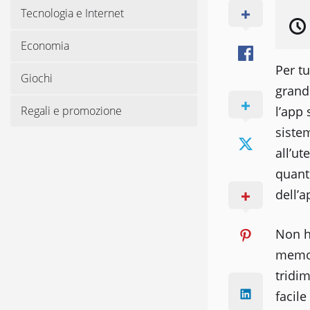
Tecnologia e Internet
Economia
Per tu
Giochi
grandi
Regali e promozione
l’app 
siste
all’ut
quanto
dell’
Non h
memor
tridim
facile