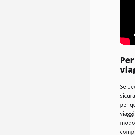
Per
via
Se de
sicur
per q
viaggi
modo 
compre