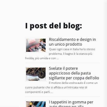
I post del blog:
Riscaldamento e design in
un unico prodotto
Quasi ogni casa in Italia ha lo stesso
problema. Il bagno è la stanza più
fredda, più umida e con …
Svelate il potere
appiccicoso della pasta
sigillante per coppa dell’olio
Il motore della vostra auto è come un
cuore pulsante che si affida a un’intricata rete di
componenti e parti …
I tappetini in gomma per
auto dicono no alla