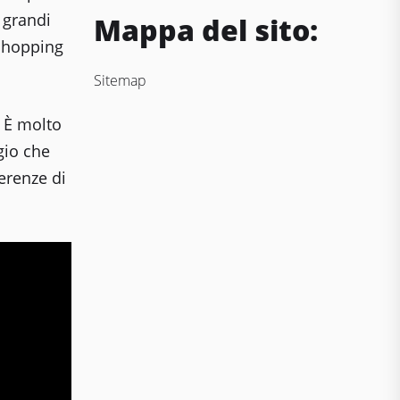
 grandi
Mappa del sito:
 shopping
Sitemap
. È molto
gio che
ferenze di