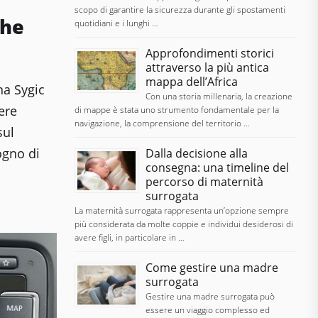
scopo di garantire la sicurezza durante gli spostamenti
che
quotidiani e i lunghi …
Approfondimenti storici
attraverso la più antica
mappa dell’Africa
na Sygic
Con una storia millenaria, la creazione
ere
di mappe è stata uno strumento fondamentale per la
navigazione, la comprensione del territorio …
sul
sogno di
Dalla decisione alla
consegna: una timeline del
percorso di maternità
surrogata
La maternità surrogata rappresenta un’opzione sempre
più considerata da molte coppie e individui desiderosi di
avere figli, in particolare in …
Come gestire una madre
surrogata
Gestire una madre surrogata può
essere un viaggio complesso ed