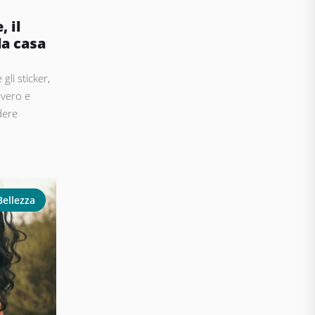
 il
la casa
gli sticker,
 vero e
dere
Bellezza