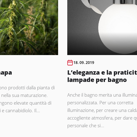
18. 09. 2019
napa
L’eleganza e la praticit
lampade per bagno
sono prodotti dalla pianta di
Anche il bagno merita una illumin
 nella sua maturazione.
personalizzata. Per una corretta
engono elevate quantità di
illuminazione, per creare una cald
 e cannabidiolo. Il...
accogliente atmosfera, per dare q
personale che si...