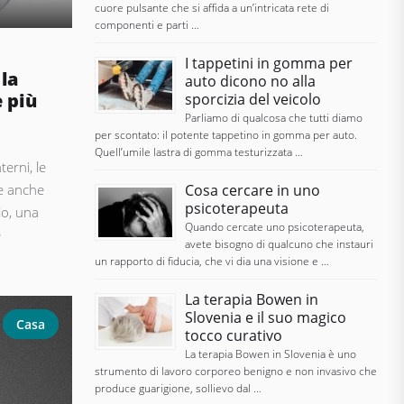
cuore pulsante che si affida a un’intricata rete di
componenti e parti …
I tappetini in gomma per
la
auto dicono no alla
e più
sporcizia del veicolo
Parliamo di qualcosa che tutti diamo
per scontato: il potente tappetino in gomma per auto.
Quell’umile lastra di gomma testurizzata …
terni, le
te anche
Cosa cercare in uno
psicoterapeuta
io, una
Quando cercate uno psicoterapeuta,
e
avete bisogno di qualcuno che instauri
un rapporto di fiducia, che vi dia una visione e …
La terapia Bowen in
Slovenia e il suo magico
Casa
tocco curativo
La terapia Bowen in Slovenia è uno
strumento di lavoro corporeo benigno e non invasivo che
produce guarigione, sollievo dal …