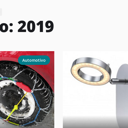
9
o:
2019
Automotivo