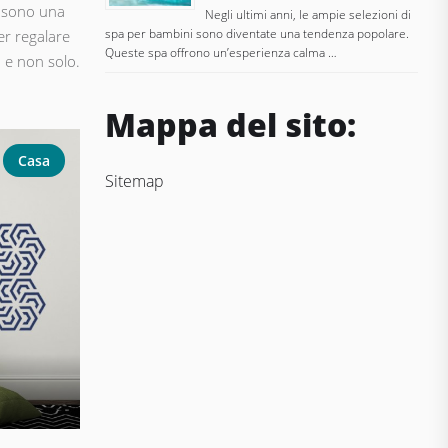
, sono una
Negli ultimi anni, le ampie selezioni di
spa per bambini sono diventate una tendenza popolare.
er regalare
Queste spa offrono un’esperienza calma …
o e non solo.
Mappa del sito:
Casa
Sitemap