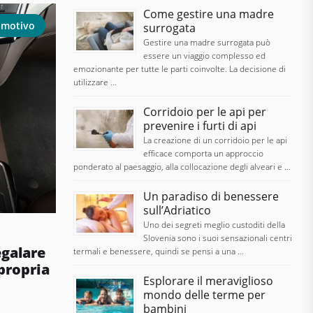
Come gestire una madre
omotivo
surrogata
Gestire una madre surrogata può
essere un viaggio complesso ed
emozionante per tutte le parti coinvolte. La decisione di
utilizzare …
Corridoio per le api per
prevenire i furti di api
La creazione di un corridoio per le api
efficace comporta un approccio
ponderato al paesaggio, alla collocazione degli alveari e …
Un paradiso di benessere
sull’Adriatico
Uno dei segreti meglio custoditi della
Slovenia sono i suoi sensazionali centri
egalare
termali e benessere, quindi se pensi a una …
 propria
Esplorare il meraviglioso
mondo delle terme per
bambini