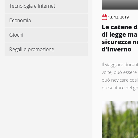
Tecnologia e Internet
13. 12. 2019
Economia
Le catene d
di legge ma
Giochi
sicurezza n
d’inverno
Regali e promozione
Il viaggiare duran
volte, può essere f
può nevicare cos
presentare del ghi