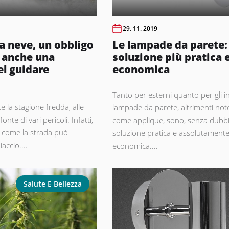
29. 11. 2019
a neve, un obbligo
Le lampade da parete: 
 anche una
soluzione più pratica 
el guidare
economica
Tanto per esterni quanto per gli in
te la stagione fredda, alle
lampade da parete, altrimenti no
onte di vari pericoli. Infatti,
come applique, sono, senza dubb
ì come la strada può
soluzione pratica e assolutament
accio....
economica....
Salute E Bellezza