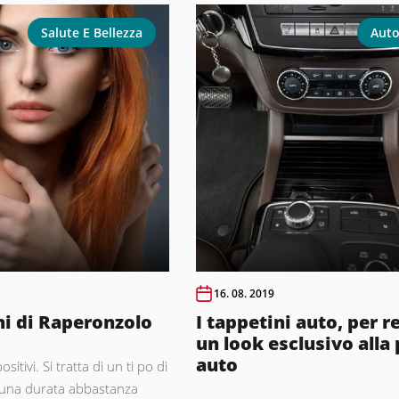
Salute E Bellezza
Aut
16. 08. 2019
ni di Raperonzolo
I tappetini auto, per r
un look esclusivo alla
auto
sitivi. Si tratta di un ti po di
 una durata abbastanza