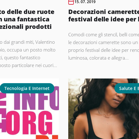
15. 07. 2019
to delle due ruote
Decorazioni camerette,
n una fantastica
festival delle idee per 
ezionali prodotti
Comodi come gli stencil, belli come 
o dai grandi miti, Valentino
le decorazioni camerette sono un
bio, occupa un posto molto
proprio festival delle idee per ren
ti, questo fantastico
luminosa, colorata e allegra...
sto particolare nei cuori...
Tecnologia E Internet
Salute E 