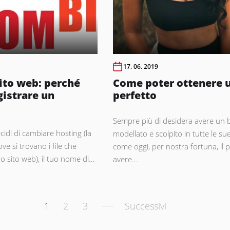
17. 06. 2019
sito web: perché
Come poter ottenere 
gistrare un
perfetto
Sempre più di desidera avere un b
idi di cambiare hosting (la
modellato e scolpito in tutte le sue
ve si trovano i file che
come oggi, per nostra fortuna, il 
 sito web), il tuo nome di...
avere...
ione
1
2
3
Successivi