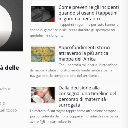
Come prevenire gli incidenti
quando si usano i tappetini
in gomma per auto
I tappetini in gomma per auto hanno lo
scopo di garantire la sicurezza durante gli spostamenti
quotidiani e i lunghi …
Approfondimenti storici
attraverso la più antica
mappa dell’Africa
Con una storia millenaria, la creazione
à delle
di mappe è stata uno strumento fondamentale per la
navigazione, la comprensione del territorio …
Dalla decisione alla
azione
consegna: una timeline del
percorso di maternità
a e
surrogata
uel tocco
La maternità surrogata rappresenta un’opzione sempre
più considerata da molte coppie e individui desiderosi di
avere figli, in particolare in …