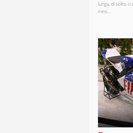
lunga, di solito c
mesi....