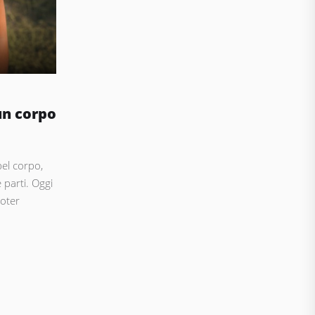
un corpo
el corpo,
 parti. Oggi
poter