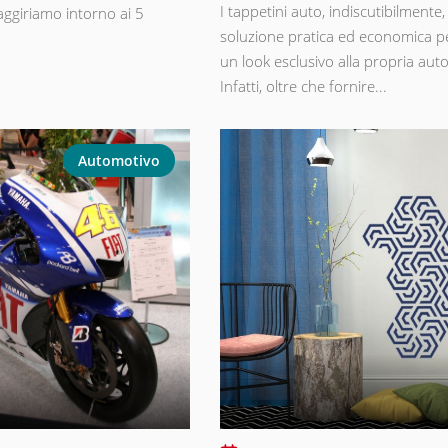
I tappetini auto, indiscutibilmente
i aggiriamo intorno ai 5
soluzione pratica ed economica p
un look esclusivo alla propria aut
Infatti, oltre che fornire...
Automotivo