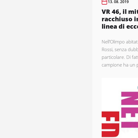
13. 08. 2019
VR 46, il mi
racchiuso i
linea di ecc
Nell’Olimpo abitat
Rossi, senza dub
particolare. Di fat
campione ha un po