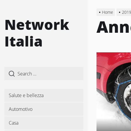
Skip
to
Home
201
the
Network
Ann
content
Italia
Salute e bellezza
Automotivo
Casa