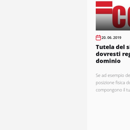
20. 06. 2019
Tutela del 
dovresti re
dominio
Se ad esempio dec
posizione fisica do
compongono il tuo
Paginaz
degli