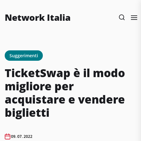
Skip
to
Network Italia
the
content
Suggerimenti
TicketSwap è il modo
migliore per
acquistare e vendere
biglietti
09. 07. 2022