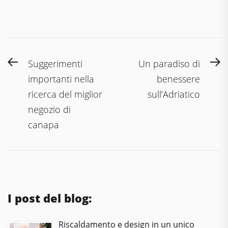
Navigazione
Previous
N
Suggerimenti
Un paradiso di
articoli
post:
po
importanti nella
benessere
ricerca del miglior
sull’Adriatico
negozio di
canapa
I post del blog:
Riscaldamento e design in un unico