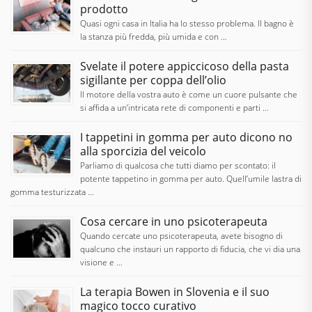
prodotto
Quasi ogni casa in Italia ha lo stesso problema. Il bagno è
la stanza più fredda, più umida e con …
Svelate il potere appiccicoso della pasta
sigillante per coppa dell’olio
Il motore della vostra auto è come un cuore pulsante che
si affida a un’intricata rete di componenti e parti …
I tappetini in gomma per auto dicono no
alla sporcizia del veicolo
Parliamo di qualcosa che tutti diamo per scontato: il
potente tappetino in gomma per auto. Quell’umile lastra di
gomma testurizzata …
Cosa cercare in uno psicoterapeuta
Quando cercate uno psicoterapeuta, avete bisogno di
qualcuno che instauri un rapporto di fiducia, che vi dia una
visione e …
La terapia Bowen in Slovenia e il suo
magico tocco curativo