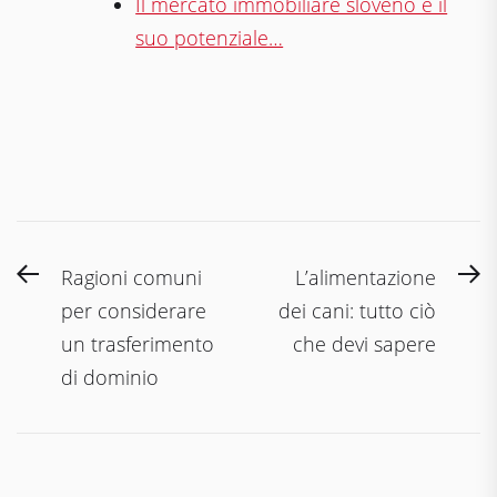
Il mercato immobiliare sloveno e il
suo potenziale…
Navigazione
Previous
N
Ragioni comuni
L’alimentazione
articoli
post:
po
per considerare
dei cani: tutto ciò
un trasferimento
che devi sapere
di dominio