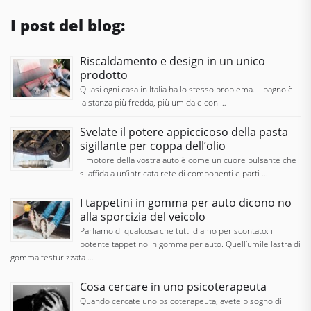
I post del blog:
Riscaldamento e design in un unico
prodotto
Quasi ogni casa in Italia ha lo stesso problema. Il bagno è
la stanza più fredda, più umida e con …
Svelate il potere appiccicoso della pasta
sigillante per coppa dell’olio
Il motore della vostra auto è come un cuore pulsante che
si affida a un’intricata rete di componenti e parti …
I tappetini in gomma per auto dicono no
alla sporcizia del veicolo
Parliamo di qualcosa che tutti diamo per scontato: il
potente tappetino in gomma per auto. Quell’umile lastra di
gomma testurizzata …
Cosa cercare in uno psicoterapeuta
Quando cercate uno psicoterapeuta, avete bisogno di