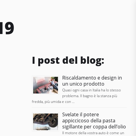
19
I post del blog:
Riscaldamento e design in
un unico prodotto
Quasi ogni casa in Italia ha lo stesso
problema. Il bagno è la stanza più
fredda, più umida e con …
Svelate il potere
appiccicoso della pasta
sigillante per coppa dell’olio
Il motore della vostra auto è come un