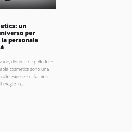
etics: un
universo per
 la personale
tà
vane, dinamico e poliedrico
 Nabla cosmetics sono una
a alle esigenze di fashion.
l meglio in...