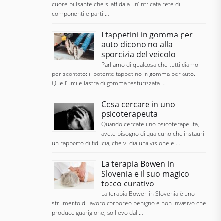
cuore pulsante che si affida a un’intricata rete di
componenti e parti …
I tappetini in gomma per
auto dicono no alla
sporcizia del veicolo
Parliamo di qualcosa che tutti diamo
per scontato: il potente tappetino in gomma per auto.
Quell’umile lastra di gomma testurizzata …
Cosa cercare in uno
psicoterapeuta
Quando cercate uno psicoterapeuta,
avete bisogno di qualcuno che instauri
un rapporto di fiducia, che vi dia una visione e …
La terapia Bowen in
Slovenia e il suo magico
tocco curativo
La terapia Bowen in Slovenia è uno
strumento di lavoro corporeo benigno e non invasivo che
produce guarigione, sollievo dal …