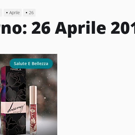
9
Aprile
26
rno:
26 Aprile 20
Salute E Bellezza