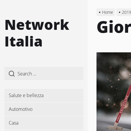
Skip
to
Home
201
the
Network
Gio
content
Italia
Salute e bellezza
Automotivo
Casa