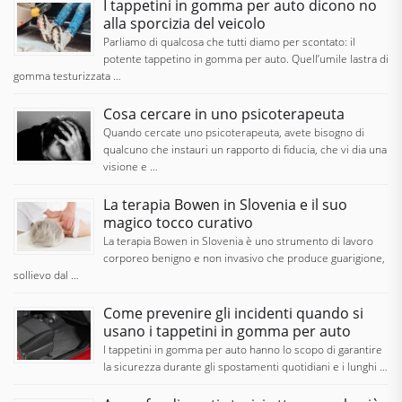
I tappetini in gomma per auto dicono no
alla sporcizia del veicolo
Parliamo di qualcosa che tutti diamo per scontato: il
potente tappetino in gomma per auto. Quell’umile lastra di
gomma testurizzata …
Cosa cercare in uno psicoterapeuta
Quando cercate uno psicoterapeuta, avete bisogno di
qualcuno che instauri un rapporto di fiducia, che vi dia una
visione e …
La terapia Bowen in Slovenia e il suo
magico tocco curativo
La terapia Bowen in Slovenia è uno strumento di lavoro
corporeo benigno e non invasivo che produce guarigione,
sollievo dal …
Come prevenire gli incidenti quando si
usano i tappetini in gomma per auto
I tappetini in gomma per auto hanno lo scopo di garantire
la sicurezza durante gli spostamenti quotidiani e i lunghi …