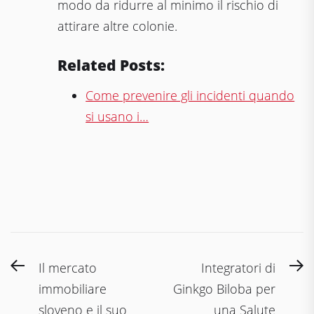
modo da ridurre al minimo il rischio di
attirare altre colonie.
Related Posts:
Come prevenire gli incidenti quando
si usano i…
Navigazione
Previous
N
Il mercato
Integratori di
articoli
post:
po
immobiliare
Ginkgo Biloba per
sloveno e il suo
una Salute