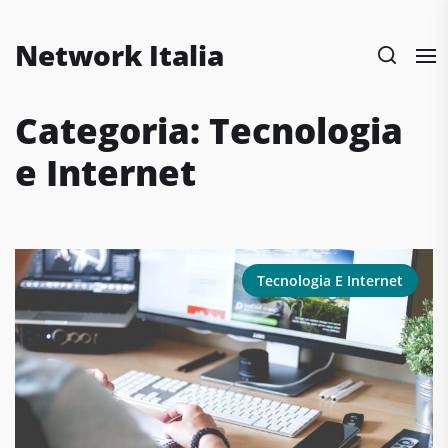
Skip
to
Network Italia
the
content
Categoria:
Tecnologia
e Internet
Tecnologia E Internet