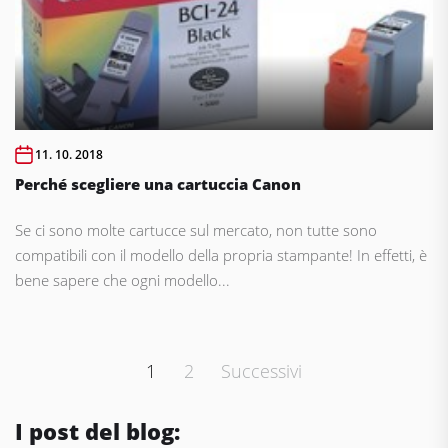
11. 10. 2018
Perché scegliere una cartuccia Canon
Se ci sono molte cartucce sul mercato, non tutte sono
compatibili con il modello della propria stampante! In effetti, è
bene sapere che ogni modello...
Paginazione
1
2
Successivi
degli
articoli
I post del blog: