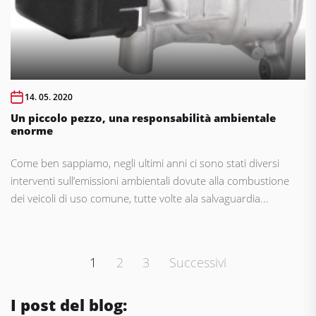
14. 05. 2020
Un piccolo pezzo, una responsabilità ambientale
enorme
Come ben sappiamo, negli ultimi anni ci sono stati diversi
interventi sull’emissioni ambientali dovute alla combustione
dei veicoli di uso comune, tutte volte ala salvaguardia...
Paginazione
1
2
3
Successivi
degli
articoli
I post del blog: