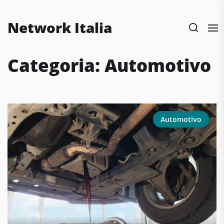
Skip
to
Network Italia
the
content
Categoria:
Automotivo
Automotivo