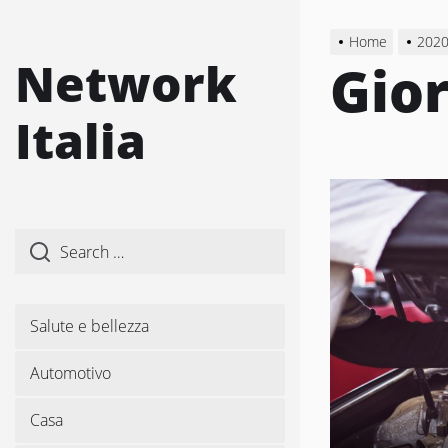
Skip
to
Home
202
the
Network
Gio
content
Italia
Salute e bellezza
Automotivo
Casa