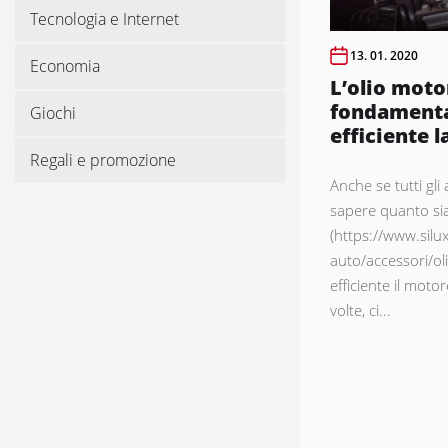
Tecnologia e Internet
13. 01. 2020
Economia
L’olio moto
fondamenta
Giochi
efficiente l
Regali e promozione
Anche se tutti gl
sapere quanto sia
(https://www.silux
auto/accessori/o
efficiente il motor
volte, ci...