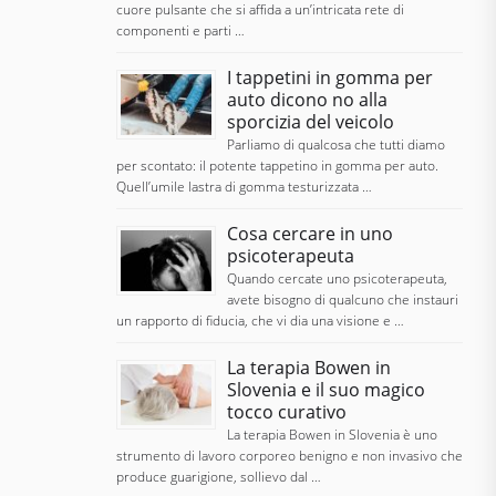
cuore pulsante che si affida a un’intricata rete di
componenti e parti …
I tappetini in gomma per
auto dicono no alla
sporcizia del veicolo
Parliamo di qualcosa che tutti diamo
per scontato: il potente tappetino in gomma per auto.
Quell’umile lastra di gomma testurizzata …
Cosa cercare in uno
psicoterapeuta
Quando cercate uno psicoterapeuta,
avete bisogno di qualcuno che instauri
un rapporto di fiducia, che vi dia una visione e …
La terapia Bowen in
Slovenia e il suo magico
tocco curativo
La terapia Bowen in Slovenia è uno
strumento di lavoro corporeo benigno e non invasivo che
produce guarigione, sollievo dal …