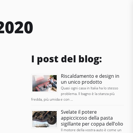
2020
I post del blog:
Riscaldamento e design in
un unico prodotto
Quasi ogni casa in Italia ha lo stesso
problema. Il bagno è la stanza più
fredda, più umida e con …
Svelate il potere
appiccicoso della pasta
sigillante per coppa dell’olio
Il motore della vostra auto è come un