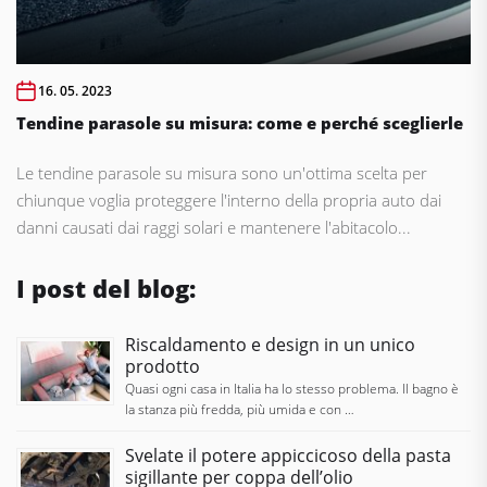
16. 05. 2023
Tendine parasole su misura: come e perché sceglierle
Le tendine parasole su misura sono un'ottima scelta per
chiunque voglia proteggere l'interno della propria auto dai
danni causati dai raggi solari e mantenere l'abitacolo...
I post del blog:
Riscaldamento e design in un unico
prodotto
Quasi ogni casa in Italia ha lo stesso problema. Il bagno è
la stanza più fredda, più umida e con …
Svelate il potere appiccicoso della pasta
sigillante per coppa dell’olio