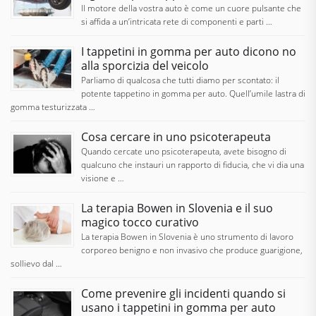
Il motore della vostra auto è come un cuore pulsante che
si affida a un’intricata rete di componenti e parti …
I tappetini in gomma per auto dicono no
alla sporcizia del veicolo
Parliamo di qualcosa che tutti diamo per scontato: il
potente tappetino in gomma per auto. Quell’umile lastra di
gomma testurizzata …
Cosa cercare in uno psicoterapeuta
Quando cercate uno psicoterapeuta, avete bisogno di
qualcuno che instauri un rapporto di fiducia, che vi dia una
visione e …
La terapia Bowen in Slovenia e il suo
magico tocco curativo
La terapia Bowen in Slovenia è uno strumento di lavoro
corporeo benigno e non invasivo che produce guarigione,
sollievo dal …
Come prevenire gli incidenti quando si
usano i tappetini in gomma per auto