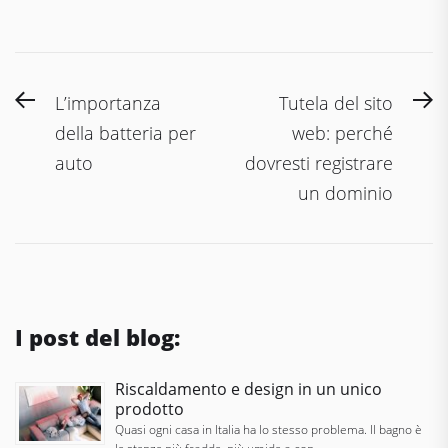
Navigazione
Previous
N
L’importanza
Tutela del sito
articoli
post:
po
della batteria per
web: perché
auto
dovresti registrare
un dominio
I post del blog:
Riscaldamento e design in un unico
prodotto
Quasi ogni casa in Italia ha lo stesso problema. Il bagno è