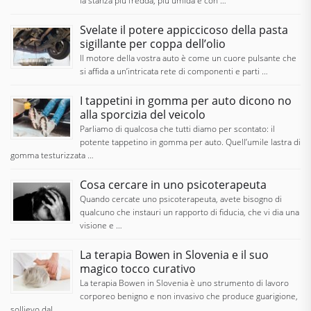
la stanza più fredda, più umida e con …
Svelate il potere appiccicoso della pasta
sigillante per coppa dell’olio
Il motore della vostra auto è come un cuore pulsante che
si affida a un’intricata rete di componenti e parti …
I tappetini in gomma per auto dicono no
alla sporcizia del veicolo
Parliamo di qualcosa che tutti diamo per scontato: il
potente tappetino in gomma per auto. Quell’umile lastra di
gomma testurizzata …
Cosa cercare in uno psicoterapeuta
Quando cercate uno psicoterapeuta, avete bisogno di
qualcuno che instauri un rapporto di fiducia, che vi dia una
visione e …
La terapia Bowen in Slovenia e il suo
magico tocco curativo
La terapia Bowen in Slovenia è uno strumento di lavoro
corporeo benigno e non invasivo che produce guarigione,
sollievo dal …