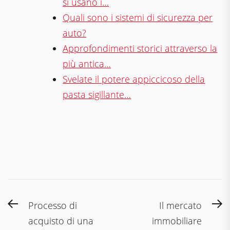
si usano i…
Quali sono i sistemi di sicurezza per
auto?
Approfondimenti storici attraverso la
più antica…
Svelate il potere appiccicoso della
pasta sigillante…
Navigazione
Previous
N
Processo di
Il mercato
articoli
post:
po
acquisto di una
immobiliare