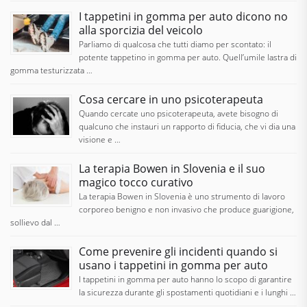
I tappetini in gomma per auto dicono no
alla sporcizia del veicolo
Parliamo di qualcosa che tutti diamo per scontato: il
potente tappetino in gomma per auto. Quell’umile lastra di
gomma testurizzata …
Cosa cercare in uno psicoterapeuta
Quando cercate uno psicoterapeuta, avete bisogno di
qualcuno che instauri un rapporto di fiducia, che vi dia una
visione e …
La terapia Bowen in Slovenia e il suo
magico tocco curativo
La terapia Bowen in Slovenia è uno strumento di lavoro
corporeo benigno e non invasivo che produce guarigione,
sollievo dal …
Come prevenire gli incidenti quando si
usano i tappetini in gomma per auto
I tappetini in gomma per auto hanno lo scopo di garantire
la sicurezza durante gli spostamenti quotidiani e i lunghi …