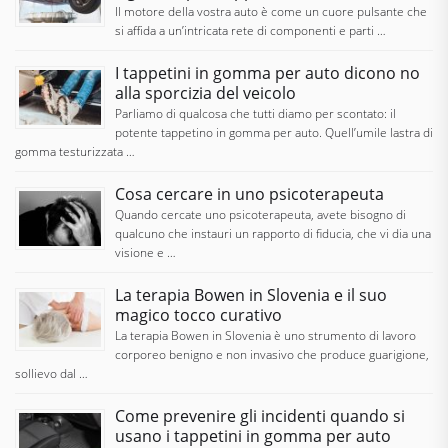
Il motore della vostra auto è come un cuore pulsante che
si affida a un’intricata rete di componenti e parti …
I tappetini in gomma per auto dicono no
alla sporcizia del veicolo
Parliamo di qualcosa che tutti diamo per scontato: il
potente tappetino in gomma per auto. Quell’umile lastra di
gomma testurizzata …
Cosa cercare in uno psicoterapeuta
Quando cercate uno psicoterapeuta, avete bisogno di
qualcuno che instauri un rapporto di fiducia, che vi dia una
visione e …
La terapia Bowen in Slovenia e il suo
magico tocco curativo
La terapia Bowen in Slovenia è uno strumento di lavoro
corporeo benigno e non invasivo che produce guarigione,
sollievo dal …
Come prevenire gli incidenti quando si
usano i tappetini in gomma per auto