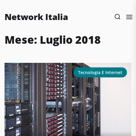
Skip
to
Network Italia
the
content
Mese:
Luglio 2018
Tecnologia E Internet