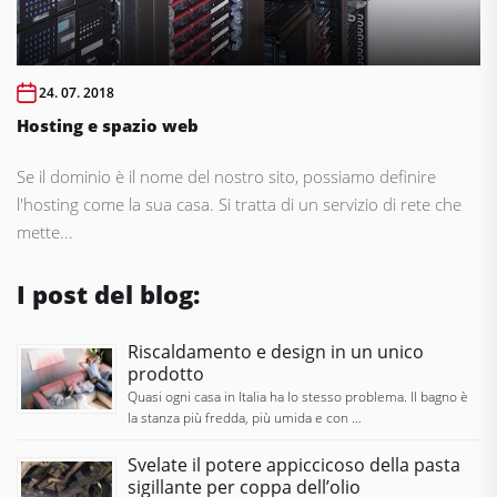
24. 07. 2018
Hosting e spazio web
Se il dominio è il nome del nostro sito, possiamo definire
l'hosting come la sua casa. Si tratta di un servizio di rete che
mette...
I post del blog:
Riscaldamento e design in un unico
prodotto
Quasi ogni casa in Italia ha lo stesso problema. Il bagno è
la stanza più fredda, più umida e con …
Svelate il potere appiccicoso della pasta
sigillante per coppa dell’olio