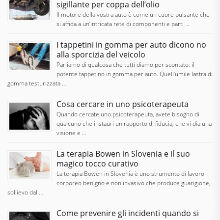
sigillante per coppa dell’olio
Il motore della vostra auto è come un cuore pulsante che
si affida a un’intricata rete di componenti e parti …
I tappetini in gomma per auto dicono no
alla sporcizia del veicolo
Parliamo di qualcosa che tutti diamo per scontato: il
potente tappetino in gomma per auto. Quell’umile lastra di
gomma testurizzata …
Cosa cercare in uno psicoterapeuta
Quando cercate uno psicoterapeuta, avete bisogno di
qualcuno che instauri un rapporto di fiducia, che vi dia una
visione e …
La terapia Bowen in Slovenia e il suo
magico tocco curativo
La terapia Bowen in Slovenia è uno strumento di lavoro
corporeo benigno e non invasivo che produce guarigione,
sollievo dal …
Come prevenire gli incidenti quando si