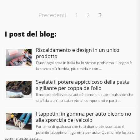
Paginazione
Precedenti
1
2
3
degli
articoli
I post del blog:
Riscaldamento e design in un unico
prodotto
Quasi ogni casa in Italia ha lo stesso problema. Il bagno è
la stanza più fredda, più umida e con …
Svelate il potere appiccicoso della pasta
sigillante per coppa dell’olio
Il motore della vostra auto è come un cuore pulsante che
si affida a un’intricata rete di componenti e parti …
I tappetini in gomma per auto dicono no
alla sporcizia del veicolo
Parliamo di qualcosa che tutti diamo per scontato: il
potente tappetino in gomma per auto. Quell’umile lastra di
gomma testurizzata …