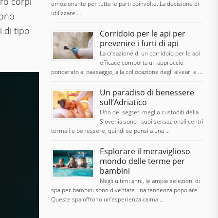
oro corpi
emozionante per tutte le parti coinvolte. La decisione di
utilizzare …
sono
i di tipo
Corridoio per le api per
prevenire i furti di api
La creazione di un corridoio per le api
efficace comporta un approccio
ponderato al paesaggio, alla collocazione degli alveari e …
Un paradiso di benessere
sull’Adriatico
Uno dei segreti meglio custoditi della
Slovenia sono i suoi sensazionali centri
termali e benessere, quindi se pensi a una …
Esplorare il meraviglioso
mondo delle terme per
bambini
Negli ultimi anni, le ampie selezioni di
spa per bambini sono diventate una tendenza popolare.
Queste spa offrono un’esperienza calma …