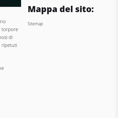
Mappa del sito:
nno
Sitemap
i torpore
nosi di
 ripetuti
ne