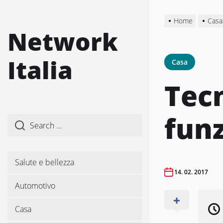
Skip
to
Home
Casa
the
Network
content
Italia
Casa
Tecn
fun
Salute e bellezza
14. 02. 2017
Automotivo
Casa