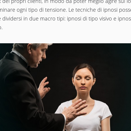
ax dei propri clienti, in modo da poter meglio agire sui l
minare ogni tipo di tensione. Le tecniche di ipnosi pos
e dividersi in due macro tipi: ipnosi di tipo visivo e ipnos
o.