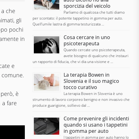
sporcizia del veicolo
e a che
Parliamo di qualcosa che tutti diamo
per scontato: il potente tappetino in gomma per auto.
mati, gli
Quell’umile lastra di gomma testurizzata …
dopo pochi
Cosa cercare in uno
tamente in
psicoterapeuta
Quando cercate uno psicoterapeuta,
avete bisogno di qualcuno che instauri
un rapporto di fiducia, che vi dia una visione e …
cate e
La terapia Bowen in
o comune.
Slovenia e il suo magico
tocco curativo
 però, è
La terapia Bowen in Slovenia è uno
strumento di lavoro corporeo benigno e non invasivo che
 a fare
produce guarigione, sollievo dal …
Come prevenire gli incidenti
quando si usano i tappetini
in gomma per auto
I tappetini in gomma per auto hanno lo