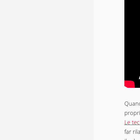
Quand
propri
Le tec
far ri