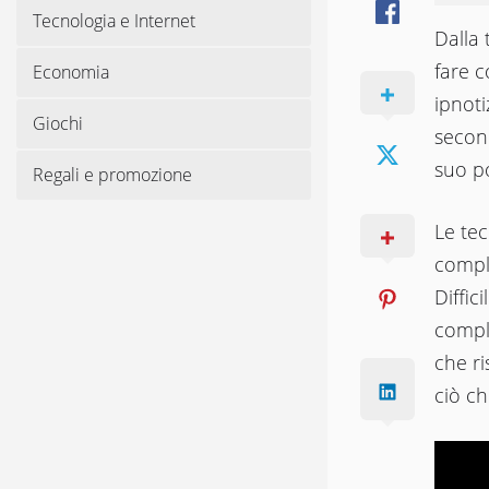
Tecnologia e Internet
Dalla 
fare c
Economia
ipnoti
Giochi
second
suo po
Regali e promozione
Le tec
compl
Diffic
compl
che r
ciò ch