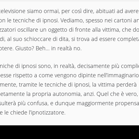
televisione siamo ormai, per così dire, abituati ad aver
on le tecniche di ipnosi. Vediamo, spesso nei cartoni ani
zzatori oscillare un oggetto di fronte alla vittima, che 
i, al suo schioccare di dita, si trova ad essere comple
tere. Giusto? Beh… in realtà no.
niche di ipnosi sono, in realtà, decisamente più compli
esse rispetto a come vengono dipinte nell’immaginari
ilmente, tramite le tecniche di ipnosi, la vittima perderà
etamente la propria autonomia, anzi. Quel che è vero,
isulterà più confusa, e dunque maggiormente propensa
e le chiede l’ipnotizzatore.