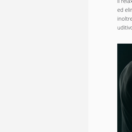
il rel
ed eli
inoltr
uditiv