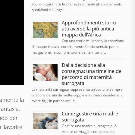
scopo di garantire la sicurezza durante gli spostamenti
quotidiani e i lunghi …
Approfondimenti storici
attraverso la più antica
mappa dell’Africa
Con una storia millenaria, la creazione
di mappe è stata uno strumento fondamentale per la
navigazione, la comprensione del territorio …
Dalla decisione alla
consegna: una timeline del
percorso di maternità
surrogata
La maternità surrogata rappresenta un’opzione sempre
più considerata da molte coppie e individui desiderosi di
tamente la
avere figli, in particolare in …
fantasia.
Come gestire una madre
odo per
surrogata
Gestire una madre surrogata può
r favorire
essere un viaggio complesso ed