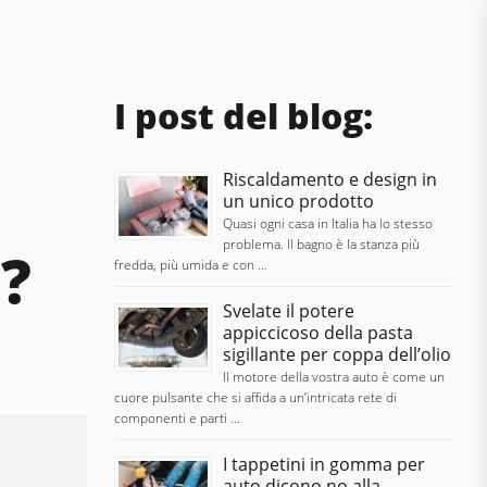
I post del blog:
Riscaldamento e design in
un unico prodotto
Quasi ogni casa in Italia ha lo stesso
problema. Il bagno è la stanza più
?
fredda, più umida e con …
Svelate il potere
appiccicoso della pasta
sigillante per coppa dell’olio
Il motore della vostra auto è come un
cuore pulsante che si affida a un’intricata rete di
componenti e parti …
I tappetini in gomma per
auto dicono no alla