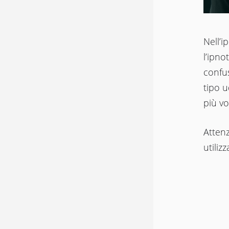
Nell’i
l’ipno
confus
tipo u
più vo
Attenz
utiliz