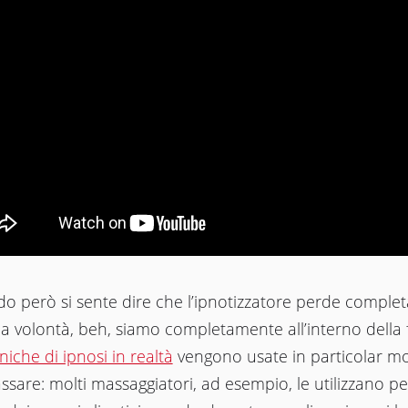
o però si sente dire che l’ipnotizzatore perde comple
a volontà, beh, siamo completamente all’interno della 
niche di ipnosi in realtà
vengono usate in particolar m
lassare: molti massaggiatori, ad esempio, le utilizzano pe