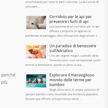
emozionante per tutte le parti coinvolte. La decisione di
utilizzare …
Corridoio per le api per
prevenire i furti di api
La creazione di un corridoio per le api
efficace comporta un approccio
ponderato al paesaggio, alla collocazione degli alveari e …
Un paradiso di benessere
sull’Adriatico
Uno dei segreti meglio custoditi della
Slovenia sono i suoi sensazionali centri
termali e benessere, quindi se pensi a una …
o perché
Esplorare il meraviglioso
mondo delle terme per
 più
bambini
Negli ultimi anni, le ampie selezioni di
spa per bambini sono diventate una tendenza popolare.
Queste spa offrono un’esperienza calma …