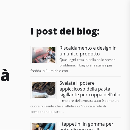
I post del blog:
Riscaldamento e design in
un unico prodotto
Quasi ogni casa in Italia ha lo stesso
problema. Il bagno è la stanza più
tà
fredda, più umida e con …
Svelate il potere
appiccicoso della pasta
sigillante per coppa dell’olio
Il motore della vostra auto è come un
cuore pulsante che si affida a un’intricata rete di
componenti e parti …
I tappetini in gomma per
auto dicono no alla