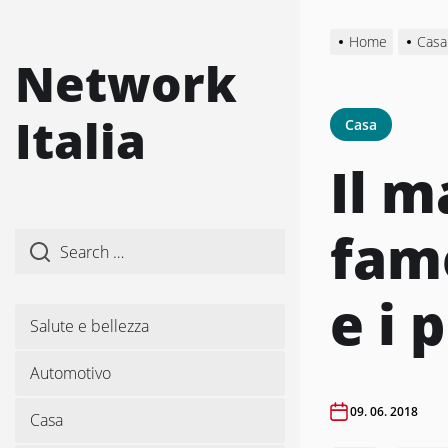
Skip
to
Home
Casa
the
Network
content
Italia
Casa
Il m
famo
e i 
Salute e bellezza
Automotivo
09. 06. 2018
Casa