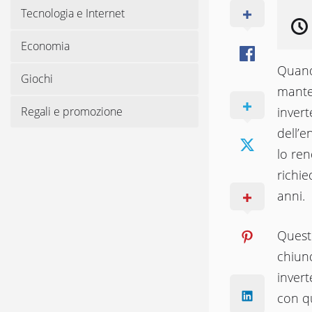
Tecnologia e Internet
Economia
Quand
Giochi
manten
Regali e promozione
inver
dell’e
lo ren
richie
anni.
Quest
chiunq
invert
con q