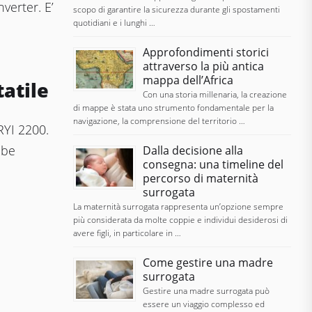
verter. E’
scopo di garantire la sicurezza durante gli spostamenti
quotidiani e i lunghi …
Approfondimenti storici
attraverso la più antica
mappa dell’Africa
tatile
Con una storia millenaria, la creazione
di mappe è stata uno strumento fondamentale per la
navigazione, la comprensione del territorio …
RYI 2200.
bbe
Dalla decisione alla
consegna: una timeline del
percorso di maternità
surrogata
La maternità surrogata rappresenta un’opzione sempre
più considerata da molte coppie e individui desiderosi di
avere figli, in particolare in …
Come gestire una madre
surrogata
Gestire una madre surrogata può
essere un viaggio complesso ed