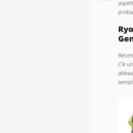
aspett
proba
Ryo
Gen
Recens
C’è un
abbast
sempli