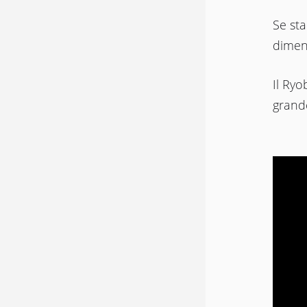
Se sta
dimen
Il Ryo
grande