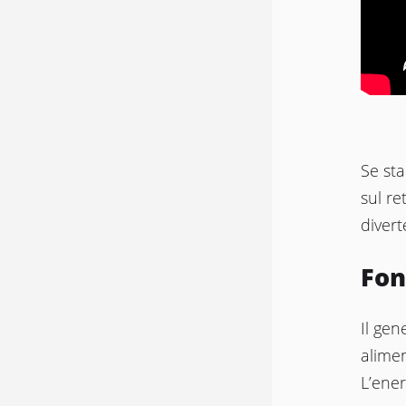
Se st
sul re
divert
Fon
Il gen
alime
L’ener