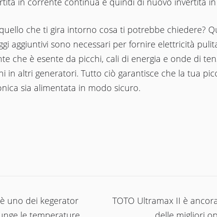
tita in corrente continua e quindi di nuovo invertita in
quello che ti gira intorno cosa ti potrebbe chiedere? Q
gi aggiuntivi sono necessari per fornire elettricità pulit
te che è esente da picchi, cali di energia e onde di te
 in altri generatori. Tutto ciò garantisce che la tua pic
onica sia alimentata in modo sicuro.
ione
è uno dei kegerator
TOTO Ultrаmаx II è ancor
iunge le temperature
delle migliori o