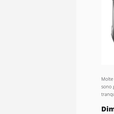
Molte
sono g
tranqu
Dim