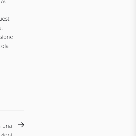
 AC.
uesti
a,
nsione
cola
Next
a una
post:
pzioni