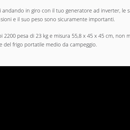
i andando in giro con il tuo generatore ad inverter, le 
sioni e il suo peso sono sicuramente importanti.
bi 2200 pesa di 23 kg e misura 55,8 x 45 x 45 cm, non 
 del frigo portatile medio da campeggio.