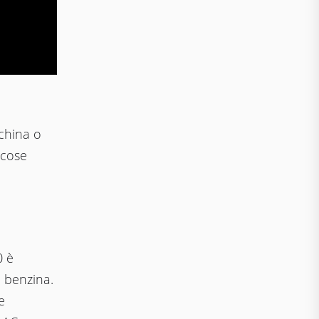
china o
 cose
0 è
a benzina.
e