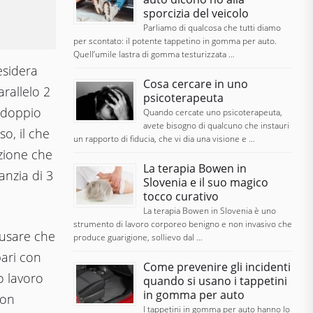
sporcizia del veicolo
Parliamo di qualcosa che tutti diamo
per scontato: il potente tappetino in gomma per auto.
Quell’umile lastra di gomma testurizzata …
esidera
Cosa cercare in uno
rallelo 2
psicoterapeuta
l doppio
Quando cercate uno psicoterapeuta,
avete bisogno di qualcuno che instauri
so, il che
un rapporto di fiducia, che vi dia una visione e …
zione che
La terapia Bowen in
anzia di 3
Slovenia e il suo magico
tocco curativo
La terapia Bowen in Slovenia è uno
strumento di lavoro corporeo benigno e non invasivo che
 usare che
produce guarigione, sollievo dal …
pari con
Come prevenire gli incidenti
o lavoro
quando si usano i tappetini
in gomma per auto
Non
I tappetini in gomma per auto hanno lo