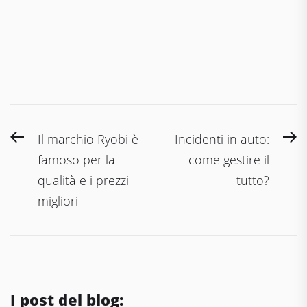
Navigazione
Previous
N
Il marchio Ryobi è
Incidenti in auto:
articoli
post:
po
famoso per la
come gestire il
qualità e i prezzi
tutto?
migliori
I post del blog: