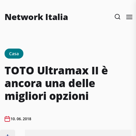
Skip
to
Network Italia
the
content
Casa
TOTO Ultrаmаx II è
ancora una delle
migliori opzioni
10. 06. 2018