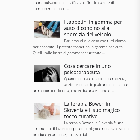
cuore pulsante che si affida a un’intricata rete di
componenti e parti …
I tappetini in gomma per
auto dicono no alla
sporcizia del veicolo
Parliamo di qualcosa che tutti diamo
per scontato: il potente tappetino in gomma per auto.
Quell’umile lastra di gomma testurizzata …
Cosa cercare in uno
psicoterapeuta
Quando cercate uno psicoterapeuta,
avete bisogno di qualcuno che instauri
un rapporto di fiducia, che vi dia una visione e …
La terapia Bowen in
Slovenia e il suo magico
tocco curativo
La terapia Bowen in Slovenia è uno
strumento di lavoro corporeo benigno e non invasivo che
produce guarigione, sollievo dal …