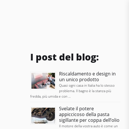
I post del blog:
Riscaldamento e design in
un unico prodotto
Quasi ogni casa in Italia ha lo stesso
problema. Il bagno è la stanza più
fredda, più umida e con …
Svelate il potere
appiccicoso della pasta
sigillante per coppa dell’olio
Il motore della vostra auto è come un