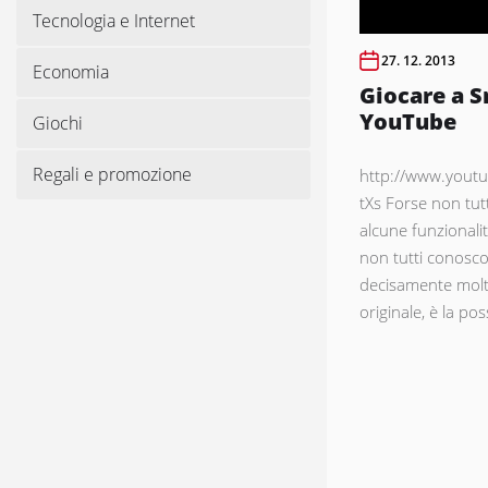
Tecnologia e Internet
27. 12. 2013
Economia
Giocare a S
YouTube
Giochi
Regali e promozione
http://www.yout
tXs Forse non tut
alcune funzionali
non tutti conosco
decisamente molt
originale, è la poss