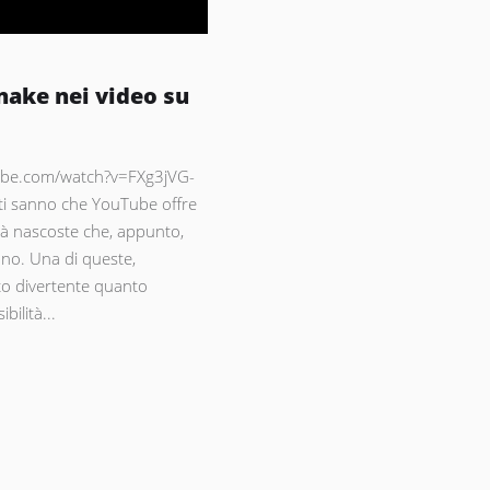
nake nei video su
ube.com/watch?v=FXg3jVG-
ti sanno che YouTube offre
tà nascoste che, appunto,
no. Una di queste,
o divertente quanto
ibilità...