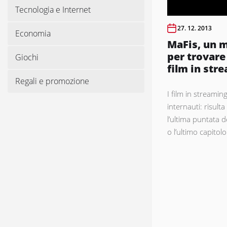
Tecnologia e Internet
27. 12. 2013
Economia
MaFis, un m
per trovar
Giochi
film in str
Regali e promozione
I film in streaming
internauti: risul
l’ultima puntata d
o l’ultimo capitolo 