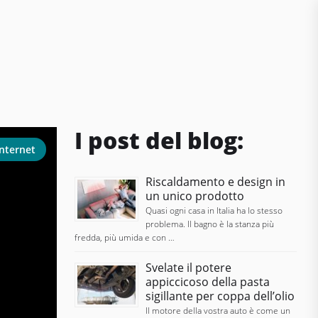
I post del blog:
Internet
Riscaldamento e design in
un unico prodotto
Quasi ogni casa in Italia ha lo stesso
problema. Il bagno è la stanza più
fredda, più umida e con …
Svelate il potere
appiccicoso della pasta
sigillante per coppa dell’olio
Il motore della vostra auto è come un