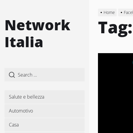
Skip
to
Home
Face
the
Network
Tag
content
Italia
Salute e bellezza
Automotivo
Casa