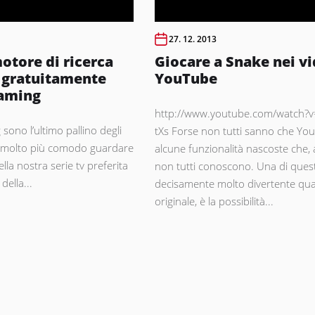
27. 12. 2013
otore di ricerca
Giocare a Snake nei v
e gratuitamente
YouTube
eaming
http://www.youtube.com/watch?v
 sono l’ultimo pallino degli
tXs Forse non tutti sanno che Yo
ta molto più comodo guardare
alcune funzionalità nascoste che,
ella nostra serie tv preferita
non tutti conoscono. Una di ques
della...
decisamente molto divertente qu
originale, è la possibilità...