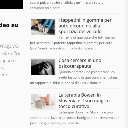
cuore pulsante che si affida a un’intricata rete di
componenti e parti …
I tappetini in gomma per
ideo su
auto dicono no alla
sporcizia del veicolo
Parliamo di qualcosa che tutti diamo
per scontato: il potente tappetino in gomma per auto.
=FXg3jVG-
Quell’umile lastra di gomma testurizzata …
uTube offre
Cosa cercare in uno
 appunto,
psicoterapeuta
te,
Quando cercate uno psicoterapeuta,
anto
avete bisogno di qualcuno che instauri
un rapporto di fiducia, che vi dia una visione e …
La terapia Bowen in
Slovenia e il suo magico
tocco curativo
La terapia Bowen in Slovenia è uno
strumento di lavoro corporeo benigno e non invasivo che
produce guarigione, sollievo dal …