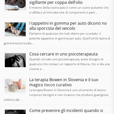
sigillante per coppa dell’olio
Il motore della vostra auto è come un cuore pulsante che
si affida a un’intricata rete di componenti e parti …
I tappetini in gomma per auto dicono no
alla sporcizia del veicolo
Parliamo di qualcosa che tutti diamo per scontato: il
potente tappetino in gomma per auto. Quell’umile lastra di
gomma testurizzata …
Cosa cercare in uno psicoterapeuta
Quando cercate uno psicoterapeuta, avete bisogno di
qualcuno che instauri un rapporto di fiducia, che vi dia una
visione e …
La terapia Bowen in Slovenia e il suo
magico tocco curativo
La terapia Bowen in Slovenia è uno strumento di lavoro
corporeo benigno e non invasivo che produce guarigione,
sollievo dal …
Come prevenire gli incidenti quando si