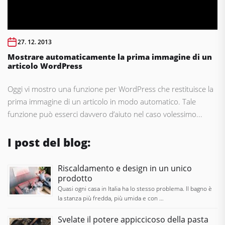
27. 12. 2013
Mostrare automaticamente la prima immagine di un
articolo WordPress
Oggi vi mostro una funzione per WordPress che restituisce la
prima immagine di un articolo in modo automatico. Tale
funzione può esserci davvero d’aiuto nel caso volessimo...
I post del blog:
Riscaldamento e design in un unico
prodotto
Quasi ogni casa in Italia ha lo stesso problema. Il bagno è
la stanza più fredda, più umida e con …
Svelate il potere appiccicoso della pasta