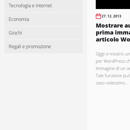
Tecnologia e Internet
27. 12. 2013
Economia
Mostrare a
prima imma
Giochi
articolo W
Regali e promozione
Oggi vi mostro u
per WordPress che
immagine di un a
Tale funzione può
caso volessimo...