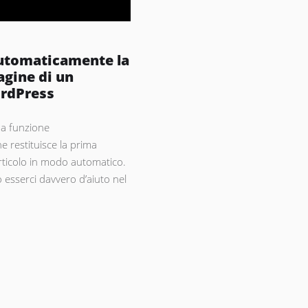
utomaticamente la
gine di un
ordPress
na funzione
 restituisce la prima
rticolo in modo automatico.
 esserci davvero d’aiuto nel