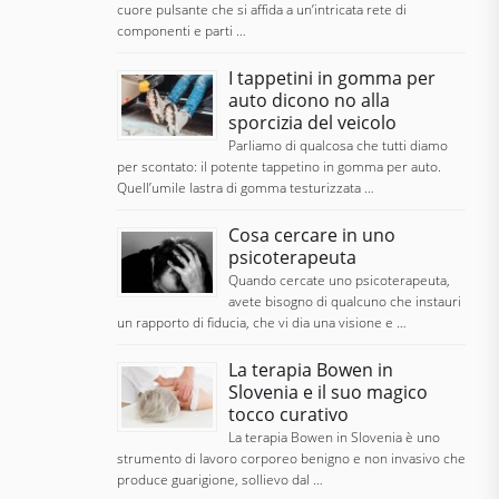
cuore pulsante che si affida a un’intricata rete di
componenti e parti …
I tappetini in gomma per
auto dicono no alla
sporcizia del veicolo
Parliamo di qualcosa che tutti diamo
per scontato: il potente tappetino in gomma per auto.
Quell’umile lastra di gomma testurizzata …
Cosa cercare in uno
psicoterapeuta
Quando cercate uno psicoterapeuta,
avete bisogno di qualcuno che instauri
un rapporto di fiducia, che vi dia una visione e …
La terapia Bowen in
Slovenia e il suo magico
tocco curativo
La terapia Bowen in Slovenia è uno
strumento di lavoro corporeo benigno e non invasivo che
produce guarigione, sollievo dal …