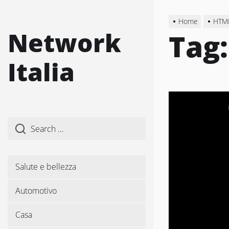
Skip
to
Home
HTM
the
Network
Tag
content
Italia
Salute e bellezza
Automotivo
Casa