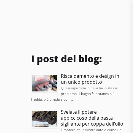
I post del blog:
Riscaldamento e design in
un unico prodotto
Quasi ogni casa in Italia ha lo stesso
problema. Il bagno è la stanza più
fredda, più umida e con …
Svelate il potere
appiccicoso della pasta
sigillante per coppa dell’olio
Il motore della vostra auto è come un