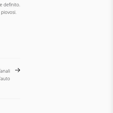
e definito.
 piovosi.
Next
anali
post:
’auto