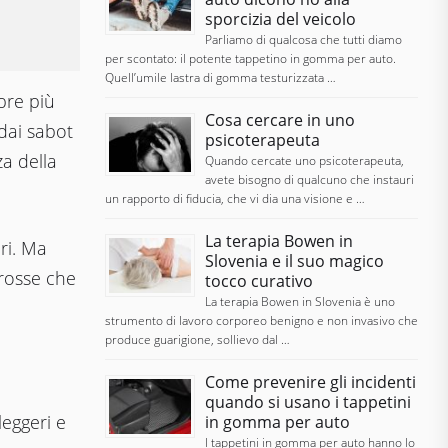
sporcizia del veicolo
Parliamo di qualcosa che tutti diamo
per scontato: il potente tappetino in gomma per auto.
Quell’umile lastra di gomma testurizzata …
mpre più
Cosa cercare in uno
dai sabot
psicoterapeuta
za della
Quando cercate uno psicoterapeuta,
avete bisogno di qualcuno che instauri
un rapporto di fiducia, che vi dia una visione e …
La terapia Bowen in
ri. Ma
Slovenia e il suo magico
rosse che
tocco curativo
La terapia Bowen in Slovenia è uno
strumento di lavoro corporeo benigno e non invasivo che
produce guarigione, sollievo dal …
Come prevenire gli incidenti
quando si usano i tappetini
leggeri e
in gomma per auto
I tappetini in gomma per auto hanno lo