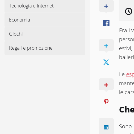
Tecnologia e Internet
Economia
Era i 
Giochi
person
Regali e promozione
estivi
baller
Le
esp
mante
le car
Che
Sono s