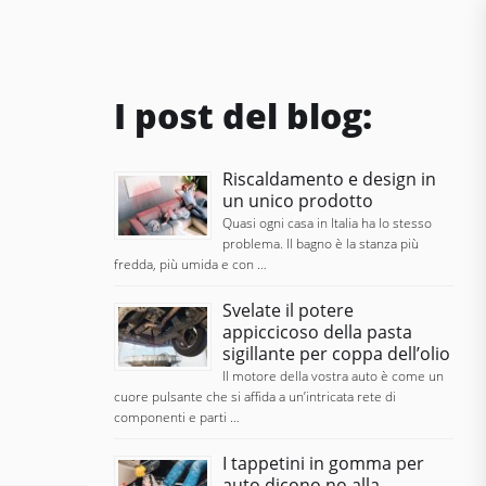
I post del blog:
Riscaldamento e design in
un unico prodotto
Quasi ogni casa in Italia ha lo stesso
problema. Il bagno è la stanza più
fredda, più umida e con …
Svelate il potere
appiccicoso della pasta
sigillante per coppa dell’olio
Il motore della vostra auto è come un
cuore pulsante che si affida a un’intricata rete di
componenti e parti …
I tappetini in gomma per
auto dicono no alla