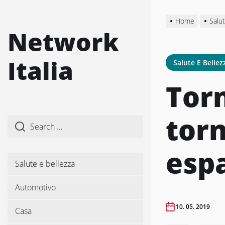
Skip
to
Home
Salut
the
Network
content
Italia
Salute E Bellez
Torn
tor
espa
Salute e bellezza
Automotivo
10. 05. 2019
Casa