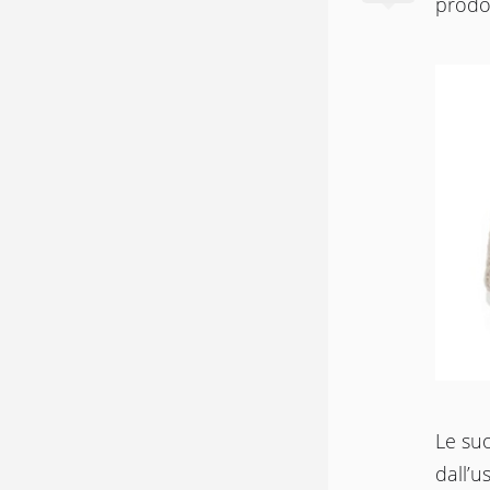
prodot
Le su
dall’u