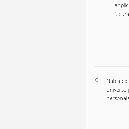
applic
Sicura
Navigaz
Previous
Nabla cos
articoli
post:
universo 
personale