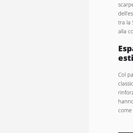
scarp
dell’e
tra la
alla 
Esp
est
Col pa
classi
rinfor
hanno 
come 