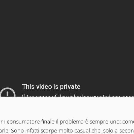
r i consumatore finale il problema è sempre uno: com
rle. Sono infatti scarpe molto casual che, solo a secon