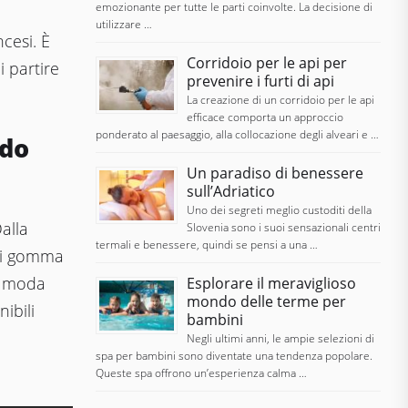
emozionante per tutte le parti coinvolte. La decisione di
utilizzare …
ncesi. È
Corridoio per le api per
 partire
prevenire i furti di api
La creazione di un corridoio per le api
efficace comporta un approccio
ponderato al paesaggio, alla collocazione degli alveari e …
odo
Un paradiso di benessere
sull’Adriatico
Uno dei segreti meglio custoditi della
alla
Slovenia sono i suoi sensazionali centri
termali e benessere, quindi se pensi a una …
 di gomma
di moda
Esplorare il meraviglioso
mondo delle terme per
ibili
bambini
Negli ultimi anni, le ampie selezioni di
spa per bambini sono diventate una tendenza popolare.
Queste spa offrono un’esperienza calma …