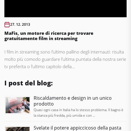
27. 12. 2013
MaFis, un motore di ricerca per trovare
gratuitamente film in streaming
I film in streaming sono l’ultimo pallino degli internauti: risulta
molto più comodo guardare l’ultima puntata della nostra serie
tv preferita o l’ultimo capitolo della...
I post del blog:
Riscaldamento e design in un unico
prodotto
Quasi ogni casa in Italia ha lo stesso problema. Il bagno è
la stanza più fredda, più umida e con …
Svelate il potere appiccicoso della pasta