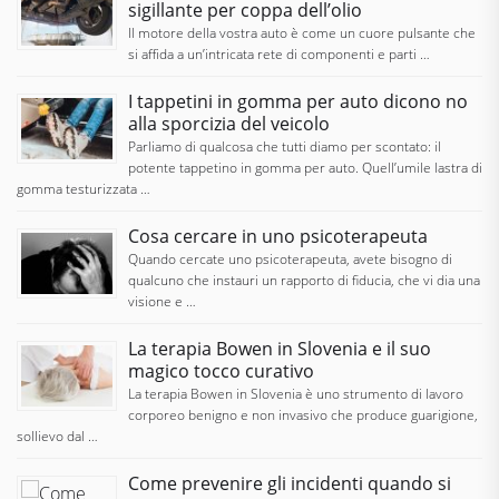
sigillante per coppa dell’olio
Il motore della vostra auto è come un cuore pulsante che
si affida a un’intricata rete di componenti e parti …
I tappetini in gomma per auto dicono no
alla sporcizia del veicolo
Parliamo di qualcosa che tutti diamo per scontato: il
potente tappetino in gomma per auto. Quell’umile lastra di
gomma testurizzata …
Cosa cercare in uno psicoterapeuta
Quando cercate uno psicoterapeuta, avete bisogno di
qualcuno che instauri un rapporto di fiducia, che vi dia una
visione e …
La terapia Bowen in Slovenia e il suo
magico tocco curativo
La terapia Bowen in Slovenia è uno strumento di lavoro
corporeo benigno e non invasivo che produce guarigione,
sollievo dal …
Come prevenire gli incidenti quando si