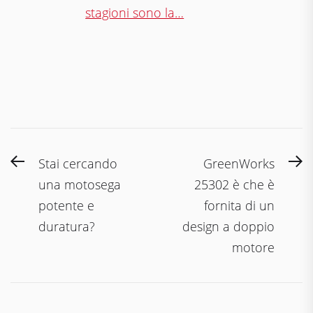
stagioni sono la…
Navigazione
Previous
N
Stai cercando
GreenWorks
articoli
post:
po
una motosega
25302 è che è
potente e
fornita di un
duratura?
design a doppio
motore