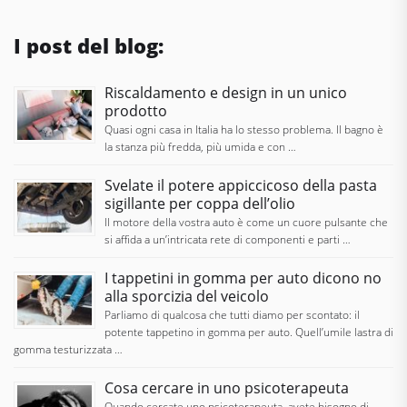
I post del blog:
Riscaldamento e design in un unico
prodotto
Quasi ogni casa in Italia ha lo stesso problema. Il bagno è
la stanza più fredda, più umida e con …
Svelate il potere appiccicoso della pasta
sigillante per coppa dell’olio
Il motore della vostra auto è come un cuore pulsante che
si affida a un’intricata rete di componenti e parti …
I tappetini in gomma per auto dicono no
alla sporcizia del veicolo
Parliamo di qualcosa che tutti diamo per scontato: il
potente tappetino in gomma per auto. Quell’umile lastra di
gomma testurizzata …
Cosa cercare in uno psicoterapeuta
Quando cercate uno psicoterapeuta, avete bisogno di