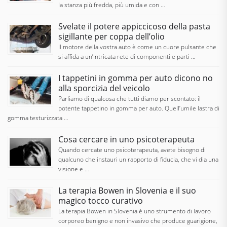
la stanza più fredda, più umida e con …
Svelate il potere appiccicoso della pasta
sigillante per coppa dell’olio
Il motore della vostra auto è come un cuore pulsante che
si affida a un’intricata rete di componenti e parti …
I tappetini in gomma per auto dicono no
alla sporcizia del veicolo
Parliamo di qualcosa che tutti diamo per scontato: il
potente tappetino in gomma per auto. Quell’umile lastra di
gomma testurizzata …
Cosa cercare in uno psicoterapeuta
Quando cercate uno psicoterapeuta, avete bisogno di
qualcuno che instauri un rapporto di fiducia, che vi dia una
visione e …
La terapia Bowen in Slovenia e il suo
magico tocco curativo
La terapia Bowen in Slovenia è uno strumento di lavoro
corporeo benigno e non invasivo che produce guarigione,