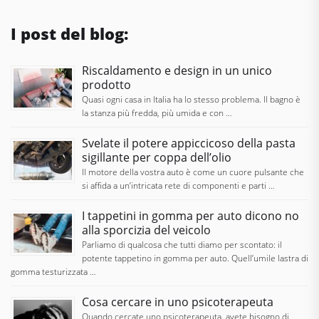
I post del blog:
Riscaldamento e design in un unico
prodotto
Quasi ogni casa in Italia ha lo stesso problema. Il bagno è
la stanza più fredda, più umida e con …
Svelate il potere appiccicoso della pasta
sigillante per coppa dell’olio
Il motore della vostra auto è come un cuore pulsante che
si affida a un’intricata rete di componenti e parti …
I tappetini in gomma per auto dicono no
alla sporcizia del veicolo
Parliamo di qualcosa che tutti diamo per scontato: il
potente tappetino in gomma per auto. Quell’umile lastra di
gomma testurizzata …
Cosa cercare in uno psicoterapeuta
Quando cercate uno psicoterapeuta, avete bisogno di