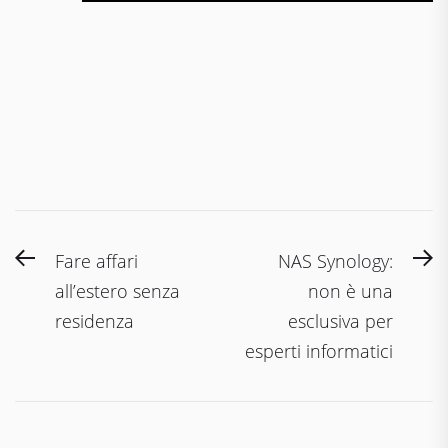
Navigazione
Previous
N
Fare affari
NAS Synology:
articoli
post:
po
all’estero senza
non è una
residenza
esclusiva per
esperti informatici