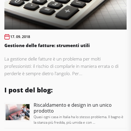
17. 09. 2018
Gestione delle fatture: strumenti utili
La gestione delle fatture è un problema per molti
professionisti: il rischio di compilarle in maniera errata o di
perderle è sempre dietro l'angolo. Per...
I post del blog:
Riscaldamento e design in un unico
prodotto
Quasi ogni casa in Italia ha lo stesso problema. Il bagno è
la stanza più fredda, più umida e con …