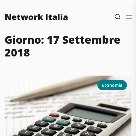
Skip
to
Network Italia
the
content
Giorno:
17 Settembre
2018
Economia