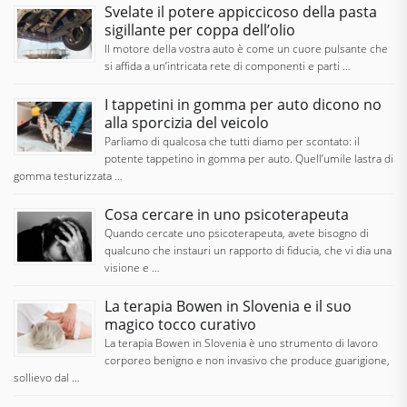
Svelate il potere appiccicoso della pasta
sigillante per coppa dell’olio
Il motore della vostra auto è come un cuore pulsante che
si affida a un’intricata rete di componenti e parti …
I tappetini in gomma per auto dicono no
alla sporcizia del veicolo
Parliamo di qualcosa che tutti diamo per scontato: il
potente tappetino in gomma per auto. Quell’umile lastra di
gomma testurizzata …
Cosa cercare in uno psicoterapeuta
Quando cercate uno psicoterapeuta, avete bisogno di
qualcuno che instauri un rapporto di fiducia, che vi dia una
visione e …
La terapia Bowen in Slovenia e il suo
magico tocco curativo
La terapia Bowen in Slovenia è uno strumento di lavoro
corporeo benigno e non invasivo che produce guarigione,
sollievo dal …