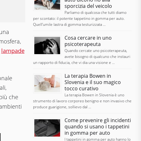
sporcizia del veicolo
Parliamo di qualcosa che tutti diamo
per scontato: il potente tappetino in gomma per auto.
Quell’umile lastra di gomma testurizzata …
 una
Cosa cercare in uno
tmosfera,
psicoterapeuta
e
lampade
Quando cercate uno psicoterapeuta,
avete bisogno di qualcuno che instauri
un rapporto di fiducia, che vi dia una visione e …
La terapia Bowen in
onale
Slovenia e il suo magico
li,
tocco curativo
La terapia Bowen in Slovenia è uno
 più che
strumento di lavoro corporeo benigno e non invasivo che
 ambienti
produce guarigione, sollievo dal …
Come prevenire gli incidenti
quando si usano i tappetini
in gomma per auto
I tappetini in gomma per auto hanno lo