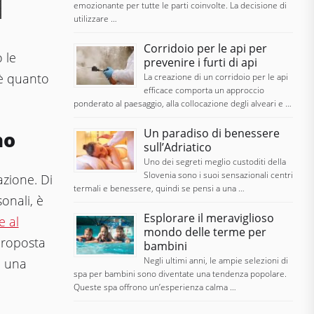
emozionante per tutte le parti coinvolte. La decisione di
utilizzare …
Corridoio per le api per
 le
prevenire i furti di api
 è quanto
La creazione di un corridoio per le api
efficace comporta un approccio
ponderato al paesaggio, alla collocazione degli alveari e …
Un paradiso di benessere
no
sull’Adriatico
Uno dei segreti meglio custoditi della
Slovenia sono i suoi sensazionali centri
azione. Di
termali e benessere, quindi se pensi a una …
onali, è
Esplorare il meraviglioso
e al
mondo delle terme per
 proposta
bambini
Negli ultimi anni, le ampie selezioni di
, una
spa per bambini sono diventate una tendenza popolare.
Queste spa offrono un’esperienza calma …