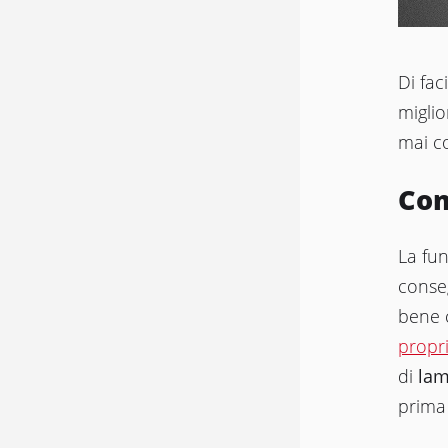
Di fac
miglio
mai co
Com
La fun
conseg
bene c
propr
di
lam
prima 