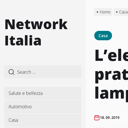
Skip
to
Home
Casa
the
Network
content
Italia
Casa
L’el
prat
lam
Salute e bellezza
Automotivo
18. 09. 2019
Casa