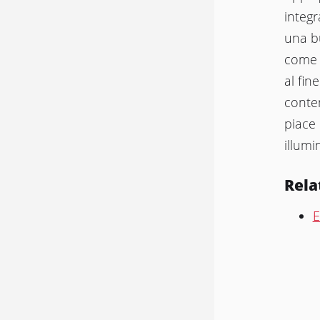
integr
una bu
come 
al fin
contem
piace
illumi
Rela
E