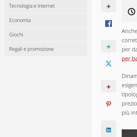
Tecnologia e Internet
Economia
Anche 
Giochi
corret
Regali e promozione
per da
per b
Dinami
esigen
tipolo
prezio
più in