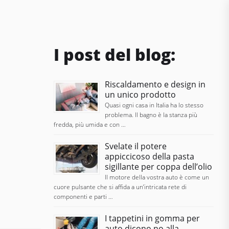
I post del blog:
Riscaldamento e design in
un unico prodotto
Quasi ogni casa in Italia ha lo stesso
problema. Il bagno è la stanza più
fredda, più umida e con …
Svelate il potere
appiccicoso della pasta
sigillante per coppa dell’olio
Il motore della vostra auto è come un
cuore pulsante che si affida a un’intricata rete di
componenti e parti …
I tappetini in gomma per
auto dicono no alla