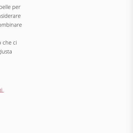
belle per
nsiderare
combinare
ò che ci
iusta
ni