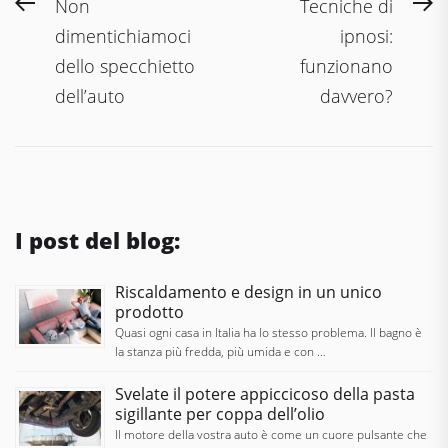
Navigazione
Previous
N
Non
Tecniche di
articoli
post:
po
dimentichiamoci
ipnosi:
dello specchietto
funzionano
dell’auto
davvero?
I post del blog:
Riscaldamento e design in un unico
prodotto
Quasi ogni casa in Italia ha lo stesso problema. Il bagno è
la stanza più fredda, più umida e con …
Svelate il potere appiccicoso della pasta
sigillante per coppa dell’olio
Il motore della vostra auto è come un cuore pulsante che