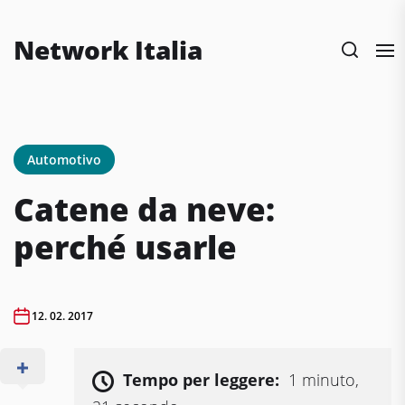
Skip
to
Network Italia
the
content
Automotivo
Catene da neve:
perché usarle
12. 02. 2017
Tempo per leggere:
1 minuto,