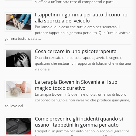
si affida a un’intricata rete di componenti e parti …
I tappetini in gomma per auto dicono no
alla sporcizia del veicolo
Parliamo di qualcosa che tutti diamo per scontato: il
potente tappetino in gomma per auto. Quell’umile lastra di
gomma testurizzata …
Cosa cercare in uno psicoterapeuta
Quando cercate uno psicoterapeuta, avete bisogno di
qualcuno che instauri un rapporto di fiducia, che vi dia una
visione e …
La terapia Bowen in Slovenia e il suo
magico tocco curativo
La terapia Bowen in Slovenia è uno strumento di lavoro
corporeo benigno e non invasivo che produce guarigione,
sollievo dal …
Come prevenire gli incidenti quando si
usano i tappetini in gomma per auto
I tappetini in gomma per auto hanno lo scopo di garantire